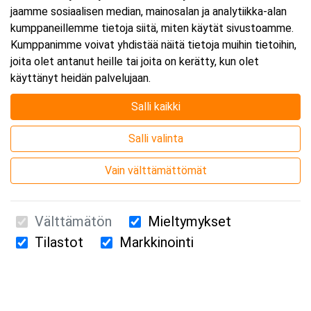
jaamme sosiaalisen median, mainosalan ja analytiikka-alan
kumppaneillemme tietoja siitä, miten käytät sivustoamme.
Kumppanimme voivat yhdistää näitä tietoja muihin tietoihin,
joita olet antanut heille tai joita on kerätty, kun olet
käyttänyt heidän palvelujaan.
Salli kaikki
Salli valinta
Vain välttämättömät
Välttämätön
Mieltymykset
Tilastot
Markkinointi
Suomen Ensiapukoulutus Oy / Valimotie 21 / 00380 Helsinki
010 5251 260 /
kurssille@suomenensiapukoulutus.fi
Tietosuojaseloste ja evästeiden käyttö