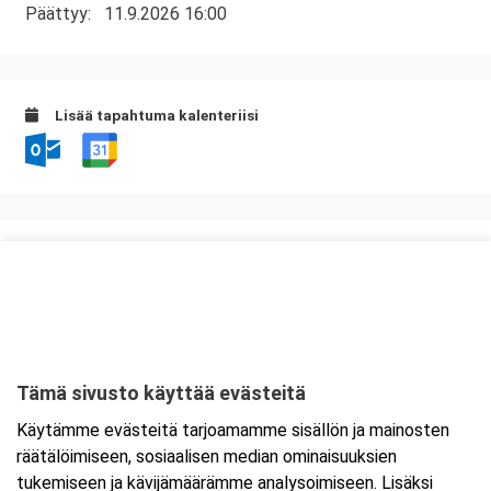
Päättyy:
11.9.2026 16:00
Lisää tapahtuma kalenteriisi
Kurssipaikka
Hotel Savonia
Sammakkolammentie 2
70200 Kuopio
Tämä sivusto käyttää evästeitä
Tarkempi kartta ja ajo-ohjeet
Käytämme evästeitä tarjoamamme sisällön ja mainosten
räätälöimiseen, sosiaalisen median ominaisuuksien
tukemiseen ja kävijämäärämme analysoimiseen. Lisäksi