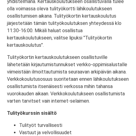
yhdistelmänä. Kertauskoulutukseen osallistuvalla tulee
olla voimassa oleva tulityökortti lähikoulutukseen
osallistumisen aikana. Tulityökortin kertauskoulutus
järjestetään tämän tulityökoulutuksen yhteydessä klo
11:30-16:00. Mikäli haluat osallistua
kertauskoulutukseen, valitse lipuksi "Tulityökortin
kertauskoulutus".
Tulityökortin kertauskoulutukseen osallistuville
lähetetään kirjautumistunnukset verkko-oppimisalustalle
viimeistään ilmoittautumista seuraavan arkipäivän aikana.
Verkkokoulutusosuus suoritetaan ennen lähikoulutukseen
osallistumista itsenäisesti verkossa mihin tahansa
vuorokauden aikaan. Verkkokoulutukseen osallistumista
varten tarvitset vain internet-selaimen.
Tulityökurssin sisältö
Tulityöt turvallisesti
Vastuut ja velvollisuudet