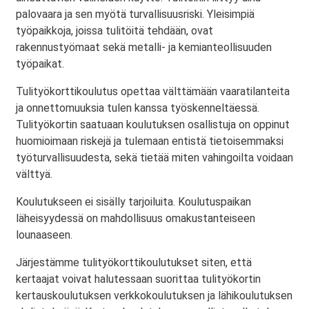
palovaara ja sen myötä turvallisuusriski. Yleisimpiä
työpaikkoja, joissa tulitöitä tehdään, ovat
rakennustyömaat sekä metalli- ja kemianteollisuuden
työpaikat.
Tulityökorttikoulutus opettaa välttämään vaaratilanteita
ja onnettomuuksia tulen kanssa työskenneltäessä.
Tulityökortin saatuaan koulutuksen osallistuja on oppinut
huomioimaan riskejä ja tulemaan entistä tietoisemmaksi
työturvallisuudesta, sekä tietää miten vahingoilta voidaan
välttyä.
Koulutukseen ei sisälly tarjoiluita. Koulutuspaikan
läheisyydessä on mahdollisuus omakustanteiseen
lounaaseen.
Järjestämme tulityökorttikoulutukset siten, että
kertaajat voivat halutessaan suorittaa tulityökortin
kertauskoulutuksen verkkokoulutuksen ja lähikoulutuksen