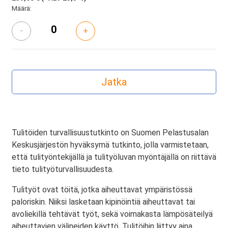
Määrä:
-
+
Tulitöiden turvallisuustutkinto on Suomen Pelastusalan
Keskusjärjestön hyväksymä tutkinto, jolla varmistetaan,
että tulityöntekijällä ja tulityöluvan myöntäjällä on riittävä
tieto tulityöturvallisuudesta.
Tulityöt ovat töitä, jotka aiheuttavat ympäristössä
paloriskin. Niiksi lasketaan kipinöintiä aiheuttavat tai
avoliekillä tehtävät työt, sekä voimakasta lämpösäteilyä
aiheuttavien välineiden käyttö. Tulitöihin liittyy aina