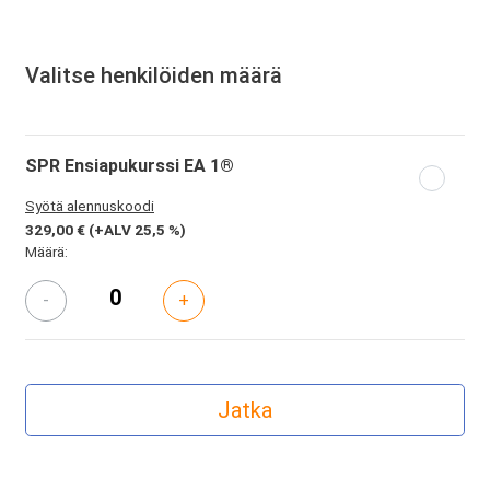
Valitse henkilöiden määrä
SPR Ensiapukurssi EA 1®
Syötä alennuskoodi
329,00 €
(+ALV 25,5 %)
Määrä:
-
+