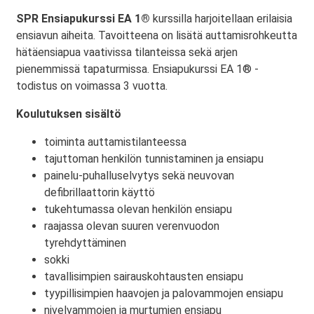
SPR Ensiapukurssi EA 1®
kurssilla harjoitellaan erilaisia
ensiavun aiheita. Tavoitteena on lisätä auttamisrohkeutta
hätäensiapua vaativissa tilanteissa sekä arjen
pienemmissä tapaturmissa. Ensiapukurssi EA 1® -
todistus on voimassa 3 vuotta.
Koulutuksen sisältö
toiminta auttamistilanteessa
tajuttoman henkilön tunnistaminen ja ensiapu
painelu-puhalluselvytys sekä neuvovan
defibrillaattorin käyttö
tukehtumassa olevan henkilön ensiapu
raajassa olevan suuren verenvuodon
tyrehdyttäminen
sokki
tavallisimpien sairauskohtausten ensiapu
tyypillisimpien haavojen ja palovammojen ensiapu
nivelvammojen ja murtumien ensiapu