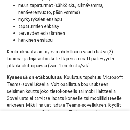
muut tapaturmat (sähköisku, silmävamma,
nenäverenvuoto, pään vamma)
myrkytyksien ensiapu
tapaturmien ehkäisy
terveyden edistäminen
henkinen ensiapu
Koulutuksesta on myös mahdollisuus saada kaksi (2)
kuorma- ja linja-auton kuljettajien ammattipätevyyden
jatkokoulutuspäivää (vain 1 merkintä/vrk).
Kyseessä on etäkoulutus
. Koulutus tapahtuu Microsoft
Teams-sovelluksella. Voit osallistua koulutukseen
selaimen kautta joko tietokoneella tai mobiililaitteella.
Sovellusta ei tarvitse ladata koneelle tai mobiililaitteelle
erikseen. Mikäli haluat ladata Teams-sovelluksen, löydät
sen omasta sovelluskaupasta. Tarkemmat ohjeet
lähetetään vahvistusviestissä