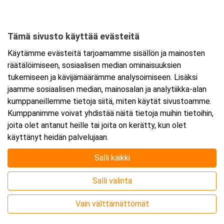
Tämä sivusto käyttää evästeitä
Ajankohta
Käytämme evästeitä tarjoamamme sisällön ja mainosten
Alkaa:
27.8.2026 08:30
räätälöimiseen, sosiaalisen median ominaisuuksien
Päättyy:
28.8.2026 15:30
tukemiseen ja kävijämäärämme analysoimiseen. Lisäksi
jaamme sosiaalisen median, mainosalan ja analytiikka-alan
kumppaneillemme tietoja siitä, miten käytät sivustoamme.
Lisää tapahtuma kalenteriisi
Kumppanimme voivat yhdistää näitä tietoja muihin tietoihin,
joita olet antanut heille tai joita on kerätty, kun olet
käyttänyt heidän palvelujaan.
Salli kaikki
Kurssipaikka
Salli valinta
Webinaari
Vain välttämättömät