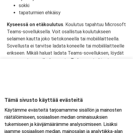
sokki
tapaturmien ehkäisy
Kyseessä on etäkoulutus
. Koulutus tapahtuu Microsoft
Teams-sovelluksella. Voit osallistua koulutukseen
selaimen kautta joko tietokoneella tai mobiililaitteella.
Sovellusta ei tarvitse ladata koneelle tai mobiililaitteelle
erikseen. Mikäli haluat ladata Teams-sovelluksen, löydät
sen omasta sovelluskaupasta. Tarkemmat ohjeet
lähetetään vahvistusviestissä.
Tämä sivusto käyttää evästeitä
Ajankohta
Käytämme evästeitä tarjoamamme sisällön ja mainosten
Alkaa:
30.12.2026 08:30
räätälöimiseen, sosiaalisen median ominaisuuksien
Päättyy:
30.12.2026 11:45
tukemiseen ja kävijämäärämme analysoimiseen. Lisäksi
jaamme sosiaalisen median, mainosalan ja analytiikka-alan