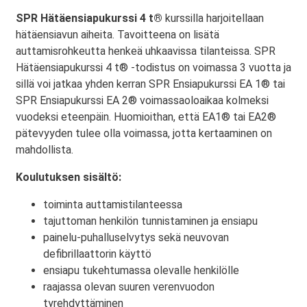
SPR Hätäensiapukurssi 4 t®
kurssilla harjoitellaan
hätäensiavun aiheita. Tavoitteena on lisätä
auttamisrohkeutta henkeä uhkaavissa tilanteissa. SPR
Hätäensiapukurssi 4 t® -todistus on voimassa 3 vuotta ja
sillä voi jatkaa yhden kerran SPR Ensiapukurssi EA 1® tai
SPR Ensiapukurssi EA 2® voimassaoloaikaa kolmeksi
vuodeksi eteenpäin. Huomioithan, että EA1® tai EA2®
pätevyyden tulee olla voimassa, jotta kertaaminen on
mahdollista.
Koulutuksen sisältö:
toiminta auttamistilanteessa
tajuttoman henkilön tunnistaminen ja ensiapu
painelu-puhalluselvytys sekä neuvovan
defibrillaattorin käyttö
ensiapu tukehtumassa olevalle henkilölle
raajassa olevan suuren verenvuodon
tyrehdyttäminen