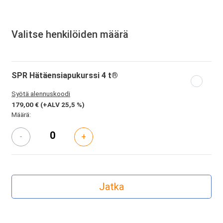
Valitse henkilöiden määrä
SPR Hätäensiapukurssi 4 t®
Syötä alennuskoodi
179,00 €
(+ALV 25,5 %)
Määrä:
-
+