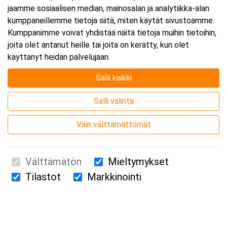
jaamme sosiaalisen median, mainosalan ja analytiikka-alan
kumppaneillemme tietoja siitä, miten käytät sivustoamme.
Kumppanimme voivat yhdistää näitä tietoja muihin tietoihin,
joita olet antanut heille tai joita on kerätty, kun olet
käyttänyt heidän palvelujaan.
Salli kaikki
Salli valinta
Vain välttämättömät
Välttämätön
Mieltymykset
Tilastot
Markkinointi
Suomen Ensiapukoulutus Oy / Valimotie 21 / 00380 Helsinki
010 5251 260 /
kurssille@suomenensiapukoulutus.fi
Tietosuojaseloste ja evästeiden käyttö