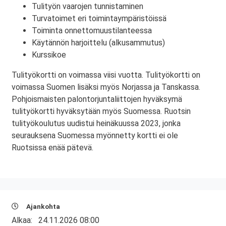
Tulityön vaarojen tunnistaminen
Turvatoimet eri toimintaympäristöissä
Toiminta onnettomuustilanteessa
Käytännön harjoittelu (alkusammutus)
Kurssikoe
Tulityökortti on voimassa viisi vuotta. Tulityökortti on
voimassa Suomen lisäksi myös Norjassa ja Tanskassa.
Pohjoismaisten palontorjuntaliittojen hyväksymä
tulityökortti hyväksytään myös Suomessa. Ruotsin
tulityökoulutus uudistui heinäkuussa 2023, jonka
seurauksena Suomessa myönnetty kortti ei ole
Ruotsissa enää pätevä.
Ajankohta
Alkaa:
24.11.2026 08:00