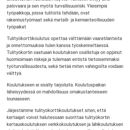
palovaara ja sen myötä turvallisuusriski. Yleisimpiä
työpaikkoja, joissa tulitöitä tehdään, ovat
rakennustyömaat sekä metalli- ja kemianteollisuuden
työpaikat.
Tulityökorttikoulutus opettaa välttämään vaaratilanteita
ja onnettomuuksia tulen kanssa työskenneltäessä.
Tulityökortin saatuaan koulutuksen osallistuja on oppinut
huomioimaan riskejä ja tulemaan entistä tietoisemmaksi
työturvallisuudesta, sekä tietää miten vahingoilta voidaan
välttyä.
Koulutukseen ei sisälly tarjoiluita. Koulutuspaikan
läheisyydessä on mahdollisuus omakustanteiseen
lounaaseen.
Järjestämme tulityökorttikoulutukset siten, että
kertaajat voivat halutessaan suorittaa tulityökortin
kertauskoulutuksen verkkokoulutuksen ja lähikoulutuksen