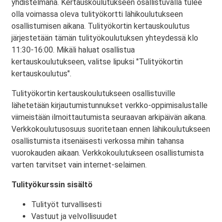
yhdistelmänä. Kertauskoulutukseen osallistuvalla tulee
olla voimassa oleva tulityökortti lähikoulutukseen
osallistumisen aikana. Tulityökortin kertauskoulutus
järjestetään tämän tulityökoulutuksen yhteydessä klo
11:30-16:00. Mikäli haluat osallistua
kertauskoulutukseen, valitse lipuksi "Tulityökortin
kertauskoulutus".
Tulityökortin kertauskoulutukseen osallistuville
lähetetään kirjautumistunnukset verkko-oppimisalustalle
viimeistään ilmoittautumista seuraavan arkipäivän aikana.
Verkkokoulutusosuus suoritetaan ennen lähikoulutukseen
osallistumista itsenäisesti verkossa mihin tahansa
vuorokauden aikaan. Verkkokoulutukseen osallistumista
varten tarvitset vain internet-selaimen.
Tulityökurssin sisältö
Tulityöt turvallisesti
Vastuut ja velvollisuudet