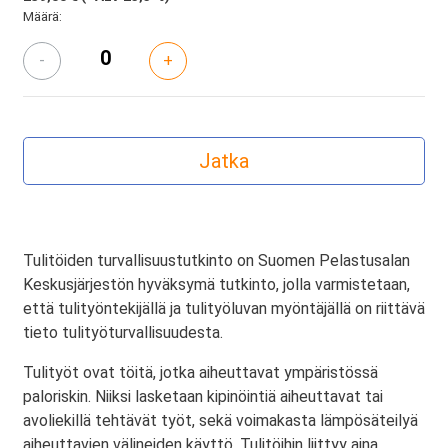
Määrä:
-
+
Tulitöiden turvallisuustutkinto on Suomen Pelastusalan
Keskusjärjestön hyväksymä tutkinto, jolla varmistetaan,
että tulityöntekijällä ja tulityöluvan myöntäjällä on riittävä
tieto tulityöturvallisuudesta.
Tulityöt ovat töitä, jotka aiheuttavat ympäristössä
paloriskin. Niiksi lasketaan kipinöintiä aiheuttavat tai
avoliekillä tehtävät työt, sekä voimakasta lämpösäteilyä
aiheuttavien välineiden käyttö. Tulitöihin liittyy aina