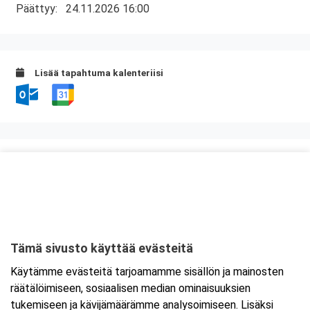
Päättyy:
24.11.2026 16:00
Lisää tapahtuma kalenteriisi
Kurssipaikka
Neste Paltamo Kontiomäki
Viitostie 2
88470 Kajaani
Tämä sivusto käyttää evästeitä
Tarkempi kartta ja ajo-ohjeet
Käytämme evästeitä tarjoamamme sisällön ja mainosten
räätälöimiseen, sosiaalisen median ominaisuuksien
tukemiseen ja kävijämäärämme analysoimiseen. Lisäksi