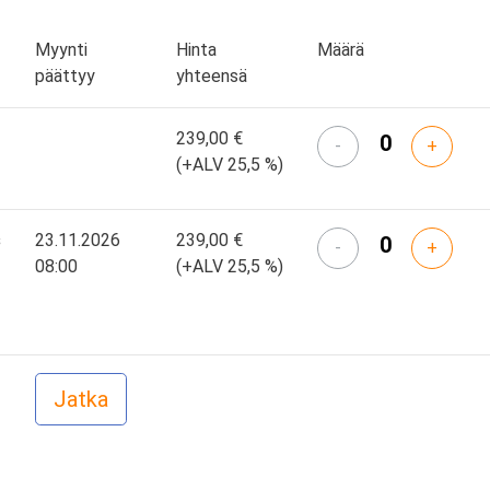
Myynti
Hinta
Määrä
päättyy
yhteensä
239,00 €
-
+
(+ALV 25,5 %)
s
23.11.2026
239,00 €
-
+
08:00
(+ALV 25,5 %)