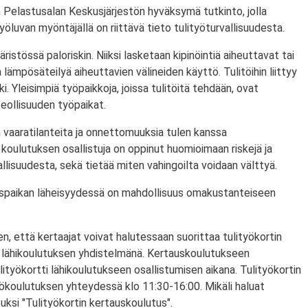
 Pelastusalan Keskusjärjestön hyväksymä tutkinto, jolla
ityöluvan myöntäjällä on riittävä tieto tulityöturvallisuudesta.
ristössä paloriskin. Niiksi lasketaan kipinöintiä aiheuttavat tai
lämpösäteilyä aiheuttavien välineiden käyttö. Tulitöihin liittyy
i. Yleisimpiä työpaikkoja, joissa tulitöitä tehdään, ovat
eollisuuden työpaikat.
 vaaratilanteita ja onnettomuuksia tulen kanssa
koulutuksen osallistuja on oppinut huomioimaan riskejä ja
lisuudesta, sekä tietää miten vahingoilta voidaan välttyä.
utuspaikan läheisyydessä on mahdollisuus omakustanteiseen
n, että kertaajat voivat halutessaan suorittaa tulityökortin
 lähikoulutuksen yhdistelmänä. Kertauskoulutukseen
lityökortti lähikoulutukseen osallistumisen aikana. Tulityökortin
yökoulutuksen yhteydessä klo 11:30-16:00. Mikäli haluat
puksi "Tulityökortin kertauskoulutus".