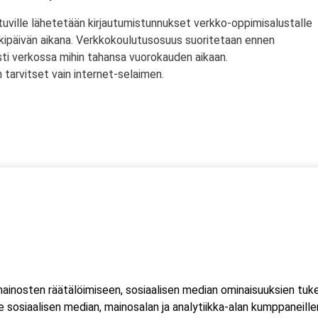
tuville lähetetään kirjautumistunnukset verkko-oppimisalustalle
rkipäivän aikana. Verkkokoulutusosuus suoritetaan ennen
sti verkossa mihin tahansa vuorokauden aikaan.
tarvitset vain internet-selaimen.
ssä
s)
lityökortti on voimassa Suomen lisäksi myös Norjassa ja
liittojen hyväksymä tulityökortti hyväksytään myös Suomessa.
inosten räätälöimiseen, sosiaalisen median ominaisuuksien tuk
ussa 2023, jonka seurauksena Suomessa myönnetty kortti ei ole
sosiaalisen median, mainosalan ja analytiikka-alan kumppaneillem