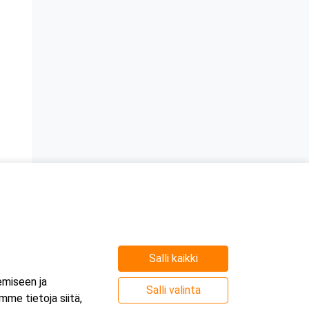
Salli kaikki
emiseen ja
Salli valinta
me tietoja siitä,