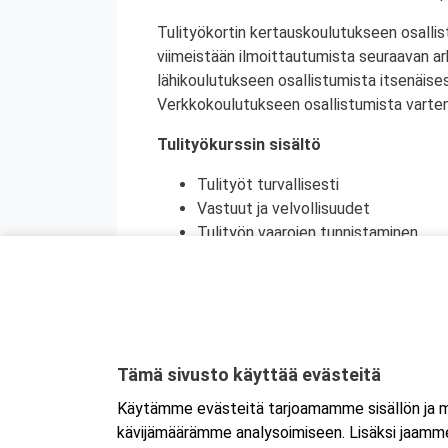
Tulityökortin kertauskoulutukseen osallis
viimeistään ilmoittautumista seuraavan a
lähikoulutukseen osallistumista itsenäise
Verkkokoulutukseen osallistumista varten 
Tulityökurssin sisältö
Tulityöt turvallisesti
Vastuut ja velvollisuudet
Tulityön vaarojen tunnistaminen
Turvatoimet eri toimintaympäristöi
Toiminta onnettomuustilanteessa
Käytännön harjoittelu (alkusammutu
Kurssikoe
Tulityökortti on voimassa viisi vuotta. Tu
Tämä sivusto käyttää evästeitä
Tanskassa. Pohjoismaisten palontorjunta
Käytämme evästeitä tarjoamamme sisällön ja ma
Ruotsin tulityökoulutus uudistui heinäku
kävijämäärämme analysoimiseen. Lisäksi jaamme 
Ruotsissa enää pätevä.