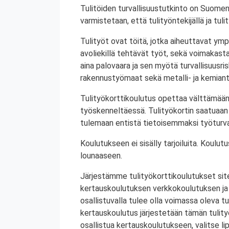
Tulitöiden turvallisuustutkinto on Suomen
varmistetaan, että tulityöntekijällä ja tul
Tulityöt ovat töitä, jotka aiheuttavat ympä
avoliekillä tehtävät työt, sekä voimakasta 
aina palovaara ja sen myötä turvallisuusrisk
rakennustyömaat sekä metalli- ja kemiant
Tulityökorttikoulutus opettaa välttämään
työskenneltäessä. Tulityökortin saatuaan 
tulemaan entistä tietoisemmaksi työturval
Koulutukseen ei sisälly tarjoiluita. Koul
lounaaseen.
Järjestämme tulityökorttikoulutukset site
kertauskoulutuksen verkkokoulutuksen ja
osallistuvalla tulee olla voimassa oleva tu
kertauskoulutus järjestetään tämän tulit
osallistua kertauskoulutukseen, valitse li