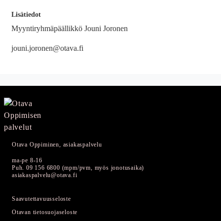
Lisätiedot
Myyntiryhmäpäällikkö Jouni Joronen
jouni.joronen@otava.fi
Otava Oppiminen, asiakaspalvelu
ma-pe 8-16
Puh. 09 156 6800 (mpm/pvm, myös jonotusaika)
asiakaspalvelu@otava.fi
Saavutettavuusseloste
Otavan tietosuojaseloste