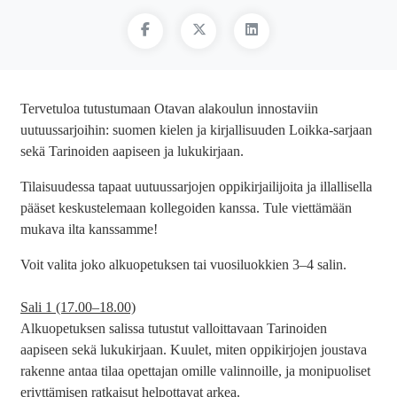
Tervetuloa tutustumaan Otavan alakoulun innostaviin
uutuussarjoihin: suomen kielen ja kirjallisuuden Loikka-sarjaan
sekä Tarinoiden aapiseen ja lukukirjaan.
Tilaisuudessa tapaat uutuussarjojen oppikirjailijoita ja illallisella
pääset keskustelemaan kollegoiden kanssa. Tule viettämään
mukava ilta kanssamme!
Voit valita joko alkuopetuksen tai vuosiluokkien 3–4 salin.
Sali 1 (17.00–18.00)
Alkuopetuksen salissa tutustut valloittavaan Tarinoiden
aapiseen sekä lukukirjaan. Kuulet, miten oppikirjojen joustava
rakenne antaa tilaa opettajan omille valinnoille, ja monipuoliset
eriyttämisen ratkaisut helpottavat arkea.