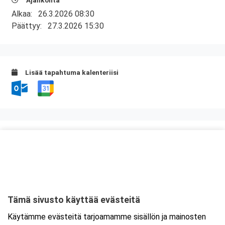
Ajankohta
Alkaa:
26.3.2026 08:30
Päättyy:
27.3.2026 15:30
Lisää tapahtuma kalenteriisi
Kurssipaikka
ABC Tupos
Tuposkorva 1
91910 Oulu
Tämä sivusto käyttää evästeitä
Tarkempi kartta ja ajo-ohjeet
Käytämme evästeitä tarjoamamme sisällön ja mainosten