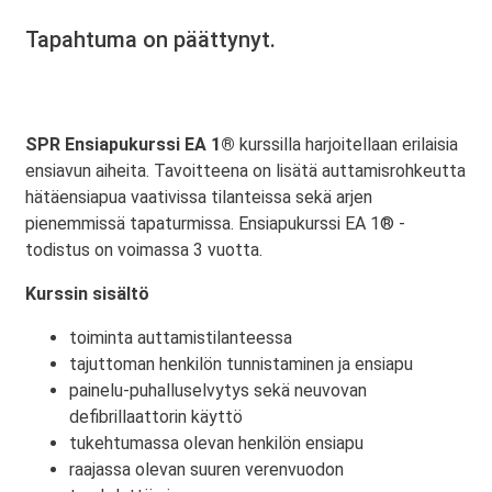
Tapahtuma on päättynyt.
SPR Ensiapukurssi EA 1®
kurssilla harjoitellaan erilaisia
ensiavun aiheita. Tavoitteena on lisätä auttamisrohkeutta
hätäensiapua vaativissa tilanteissa sekä arjen
pienemmissä tapaturmissa. Ensiapukurssi EA 1® -
todistus on voimassa 3 vuotta.
Kurssin sisältö
toiminta auttamistilanteessa
tajuttoman henkilön tunnistaminen ja ensiapu
painelu-puhalluselvytys sekä neuvovan
defibrillaattorin käyttö
tukehtumassa olevan henkilön ensiapu
raajassa olevan suuren verenvuodon