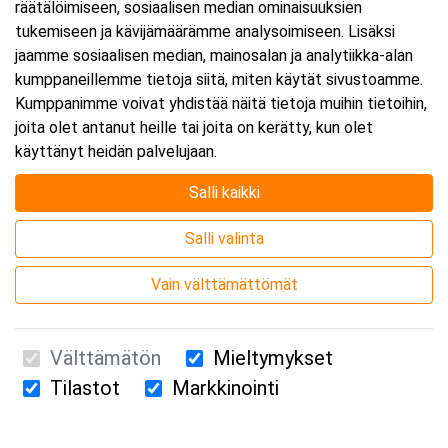
räätälöimiseen, sosiaalisen median ominaisuuksien
tukemiseen ja kävijämäärämme analysoimiseen. Lisäksi
jaamme sosiaalisen median, mainosalan ja analytiikka-alan
kumppaneillemme tietoja siitä, miten käytät sivustoamme.
Kumppanimme voivat yhdistää näitä tietoja muihin tietoihin,
joita olet antanut heille tai joita on kerätty, kun olet
käyttänyt heidän palvelujaan.
Salli kaikki
Salli valinta
Vain välttämättömät
Välttämätön
Mieltymykset
Tilastot
Markkinointi
Suomen Ensiapukoulutus Oy / Valimotie 21 / 00380 Helsinki
010 5251 260 /
kurssille@suomenensiapukoulutus.fi
Tietosuojaseloste ja evästeiden käyttö