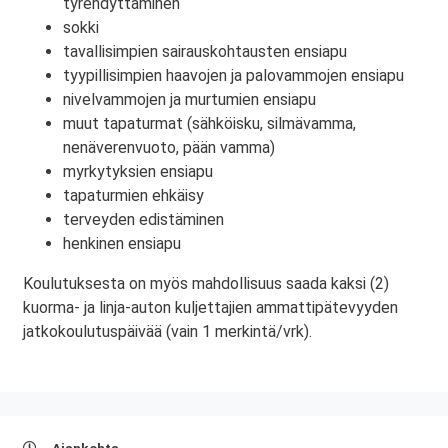
tyrehdyttäminen
sokki
tavallisimpien sairauskohtausten ensiapu
tyypillisimpien haavojen ja palovammojen ensiapu
nivelvammojen ja murtumien ensiapu
muut tapaturmat (sähköisku, silmävamma,
nenäverenvuoto, pään vamma)
myrkytyksien ensiapu
tapaturmien ehkäisy
terveyden edistäminen
henkinen ensiapu
Koulutuksesta on myös mahdollisuus saada kaksi (2)
kuorma- ja linja-auton kuljettajien ammattipätevyyden
jatkokoulutuspäivää (vain 1 merkintä/vrk).