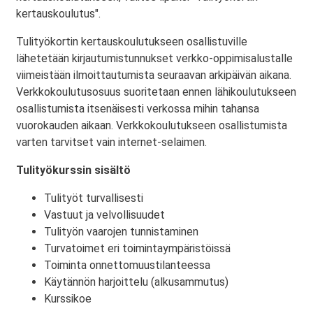
kertauskoulutus".
Tulityökortin kertauskoulutukseen osallistuville
lähetetään kirjautumistunnukset verkko-oppimisalustalle
viimeistään ilmoittautumista seuraavan arkipäivän aikana.
Verkkokoulutusosuus suoritetaan ennen lähikoulutukseen
osallistumista itsenäisesti verkossa mihin tahansa
vuorokauden aikaan. Verkkokoulutukseen osallistumista
varten tarvitset vain internet-selaimen.
Tulityökurssin sisältö
Tulityöt turvallisesti
Vastuut ja velvollisuudet
Tulityön vaarojen tunnistaminen
Turvatoimet eri toimintaympäristöissä
Toiminta onnettomuustilanteessa
Käytännön harjoittelu (alkusammutus)
Kurssikoe