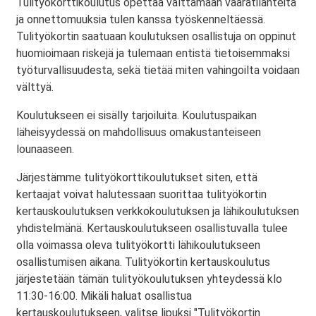
Tulityökorttikoulutus opettaa välttämään vaaratilanteita
ja onnettomuuksia tulen kanssa työskenneltäessä.
Tulityökortin saatuaan koulutuksen osallistuja on oppinut
huomioimaan riskejä ja tulemaan entistä tietoisemmaksi
työturvallisuudesta, sekä tietää miten vahingoilta voidaan
välttyä.
Koulutukseen ei sisälly tarjoiluita. Koulutuspaikan
läheisyydessä on mahdollisuus omakustanteiseen
lounaaseen.
Järjestämme tulityökorttikoulutukset siten, että
kertaajat voivat halutessaan suorittaa tulityökortin
kertauskoulutuksen verkkokoulutuksen ja lähikoulutuksen
yhdistelmänä. Kertauskoulutukseen osallistuvalla tulee
olla voimassa oleva tulityökortti lähikoulutukseen
osallistumisen aikana. Tulityökortin kertauskoulutus
järjestetään tämän tulityökoulutuksen yhteydessä klo
11:30-16:00. Mikäli haluat osallistua
kertauskoulutukseen, valitse lipuksi "Tulityökortin