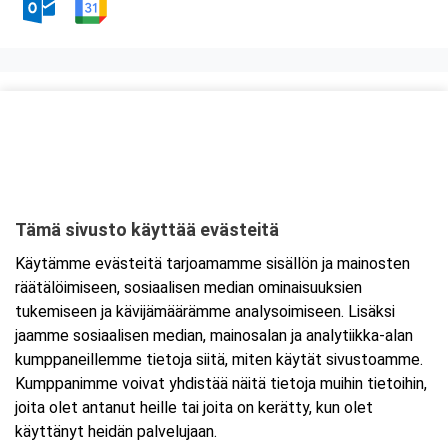
Kurssipaikka
Ravintola Kaari
Heidehofintie 2
01380 Vantaa
Tämä sivusto käyttää evästeitä
Tarkempi kartta ja ajo-ohjeet
Käytämme evästeitä tarjoamamme sisällön ja mainosten
räätälöimiseen, sosiaalisen median ominaisuuksien
tukemiseen ja kävijämäärämme analysoimiseen. Lisäksi
jaamme sosiaalisen median, mainosalan ja analytiikka-alan
kumppaneillemme tietoja siitä, miten käytät sivustoamme.
Kumppanimme voivat yhdistää näitä tietoja muihin tietoihin,
joita olet antanut heille tai joita on kerätty, kun olet
käyttänyt heidän palvelujaan.