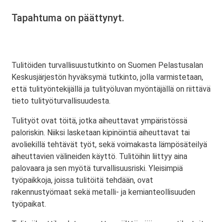
Tapahtuma on päättynyt.
Tulitöiden turvallisuustutkinto on Suomen Pelastusalan
Keskusjärjestön hyväksymä tutkinto, jolla varmistetaan,
että tulityöntekijällä ja tulityöluvan myöntäjällä on riittävä
tieto tulityöturvallisuudesta.
Tulityöt ovat töitä, jotka aiheuttavat ympäristössä
paloriskin. Niiksi lasketaan kipinöintiä aiheuttavat tai
avoliekillä tehtävät työt, sekä voimakasta lämpösäteilyä
aiheuttavien välineiden käyttö. Tulitöihin liittyy aina
palovaara ja sen myötä turvallisuusriski. Yleisimpiä
työpaikkoja, joissa tulitöitä tehdään, ovat
rakennustyömaat sekä metalli- ja kemianteollisuuden
työpaikat.