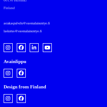
00130 Helsinki
Finland
asiakaspalvelu@suomalainentyo.fi
laskutus@suomalainentyo.fi
Avainlippu
Design from Finland