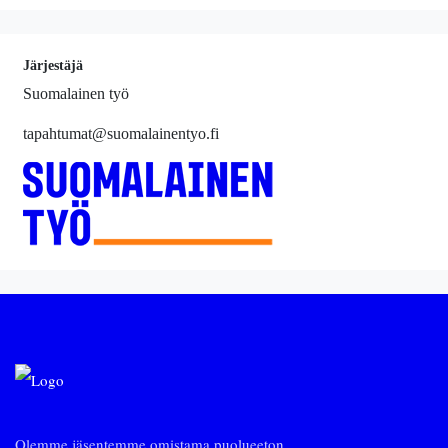
Järjestäjä
Suomalainen työ
tapahtumat@suomalainentyo.fi
Olemme jäsentemme omistama puolueeton,