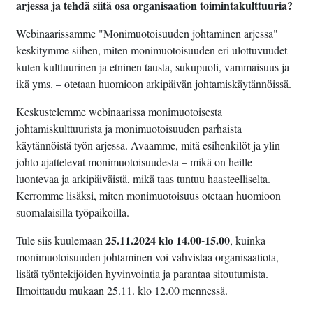
arjessa ja tehdä siitä osa organisaation toimintakulttuuria?
Webinaarissamme "Monimuotoisuuden johtaminen arjessa"
keskitymme siihen, miten monimuotoisuuden eri ulottuvuudet –
kuten kulttuurinen ja etninen tausta, sukupuoli, vammaisuus ja
ikä yms. – otetaan huomioon arkipäivän johtamiskäytännöissä.
Keskustelemme webinaarissa monimuotoisesta
johtamiskulttuurista ja monimuotoisuuden parhaista
käytännöistä työn arjessa. Avaamme, mitä esihenkilöt ja ylin
johto ajattelevat monimuotoisuudesta – mikä on heille
luontevaa ja arkipäiväistä, mikä taas tuntuu haasteelliselta.
Kerromme lisäksi, miten monimuotoisuus otetaan huomioon
suomalaisilla työpaikoilla.
25.11.2024 klo 14.00-15.00
Tule siis kuulemaan
, kuinka
monimuotoisuuden johtaminen voi vahvistaa organisaatiota,
lisätä työntekijöiden hyvinvointia ja parantaa sitoutumista.
Ilmoittaudu mukaan
25.11. klo 12.00
mennessä.