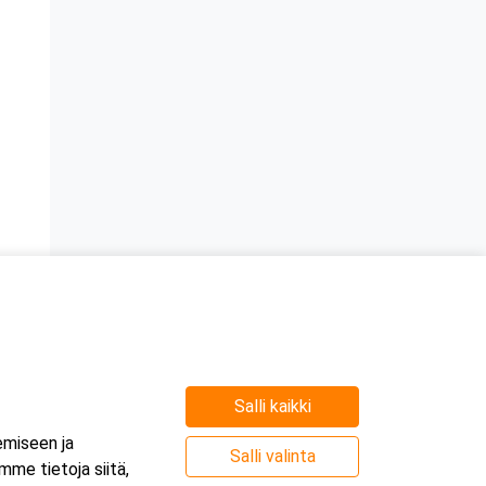
Salli kaikki
emiseen ja
Salli valinta
me tietoja siitä,