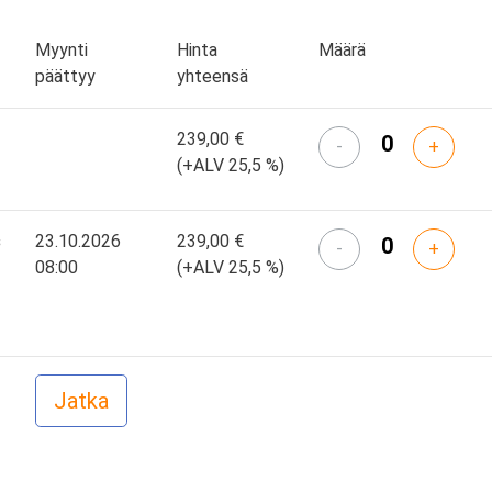
Myynti
Hinta
Määrä
päättyy
yhteensä
239,00 €
-
+
(+ALV 25,5 %)
s
23.10.2026
239,00 €
-
+
08:00
(+ALV 25,5 %)