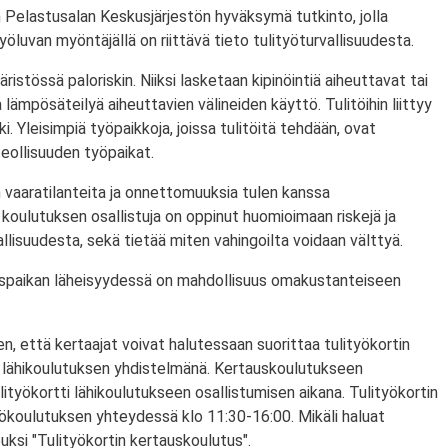
 Pelastusalan Keskusjärjestön hyväksymä tutkinto, jolla
ityöluvan myöntäjällä on riittävä tieto tulityöturvallisuudesta.
ristössä paloriskin. Niiksi lasketaan kipinöintiä aiheuttavat tai
lämpösäteilyä aiheuttavien välineiden käyttö. Tulitöihin liittyy
i. Yleisimpiä työpaikkoja, joissa tulitöitä tehdään, ovat
eollisuuden työpaikat.
 vaaratilanteita ja onnettomuuksia tulen kanssa
koulutuksen osallistuja on oppinut huomioimaan riskejä ja
lisuudesta, sekä tietää miten vahingoilta voidaan välttyä.
utuspaikan läheisyydessä on mahdollisuus omakustanteiseen
n, että kertaajat voivat halutessaan suorittaa tulityökortin
 lähikoulutuksen yhdistelmänä. Kertauskoulutukseen
lityökortti lähikoulutukseen osallistumisen aikana. Tulityökortin
yökoulutuksen yhteydessä klo 11:30-16:00. Mikäli haluat
puksi "Tulityökortin kertauskoulutus".