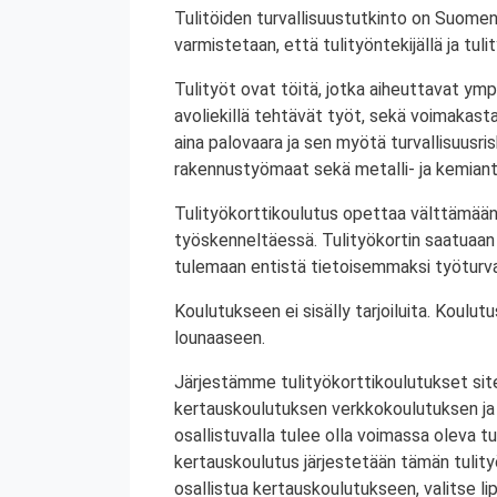
Tulitöiden turvallisuustutkinto on Suomen
varmistetaan, että tulityöntekijällä ja tul
Tulityöt ovat töitä, jotka aiheuttavat ympä
avoliekillä tehtävät työt, sekä voimakasta 
aina palovaara ja sen myötä turvallisuusrisk
rakennustyömaat sekä metalli- ja kemiant
Tulityökorttikoulutus opettaa välttämään
työskenneltäessä. Tulityökortin saatuaan 
tulemaan entistä tietoisemmaksi työturval
Koulutukseen ei sisälly tarjoiluita. Koul
lounaaseen.
Järjestämme tulityökorttikoulutukset site
kertauskoulutuksen verkkokoulutuksen ja
osallistuvalla tulee olla voimassa oleva tu
kertauskoulutus järjestetään tämän tulit
osallistua kertauskoulutukseen, valitse li