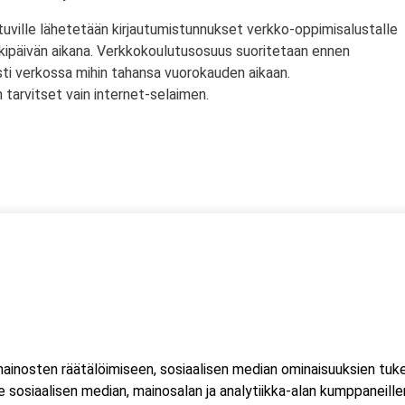
tuville lähetetään kirjautumistunnukset verkko-oppimisalustalle
rkipäivän aikana. Verkkokoulutusosuus suoritetaan ennen
sti verkossa mihin tahansa vuorokauden aikaan.
tarvitset vain internet-selaimen.
ssä
s)
lityökortti on voimassa Suomen lisäksi myös Norjassa ja
liittojen hyväksymä tulityökortti hyväksytään myös Suomessa.
inosten räätälöimiseen, sosiaalisen median ominaisuuksien tuk
ussa 2023, jonka seurauksena Suomessa myönnetty kortti ei ole
sosiaalisen median, mainosalan ja analytiikka-alan kumppaneillem