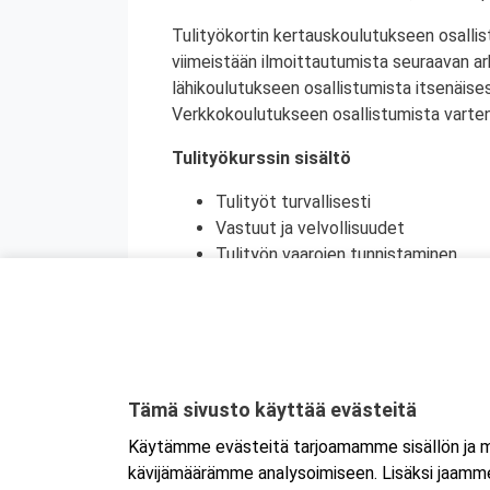
Tulityökortin kertauskoulutukseen osallis
viimeistään ilmoittautumista seuraavan a
lähikoulutukseen osallistumista itsenäise
Verkkokoulutukseen osallistumista varten 
Tulityökurssin sisältö
Tulityöt turvallisesti
Vastuut ja velvollisuudet
Tulityön vaarojen tunnistaminen
Turvatoimet eri toimintaympäristöi
Toiminta onnettomuustilanteessa
Käytännön harjoittelu (alkusammutu
Kurssikoe
Tulityökortti on voimassa viisi vuotta. Tu
Tämä sivusto käyttää evästeitä
Tanskassa. Pohjoismaisten palontorjunta
Käytämme evästeitä tarjoamamme sisällön ja ma
Ruotsin tulityökoulutus uudistui heinäku
kävijämäärämme analysoimiseen. Lisäksi jaamme 
Ruotsissa enää pätevä.