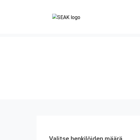
Valitse henkilöiden määrä