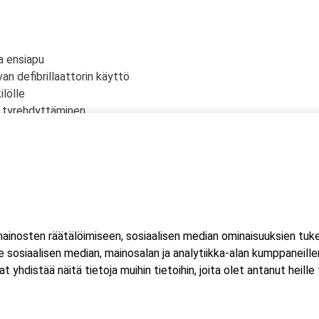
a ensiapu
an defibrillaattorin käyttö
lölle
n tyrehdyttäminen
siapu
mojen ensiapu
inosten räätälöimiseen, sosiaalisen median ominaisuuksien tuk
 yksi (1) kuorma- ja linja-auton kuljettajien ammattipätevyyden
sosiaalisen median, mainosalan ja analytiikka-alan kumppaneillem
istää näitä tietoja muihin tietoihin, joita olet antanut heille ta