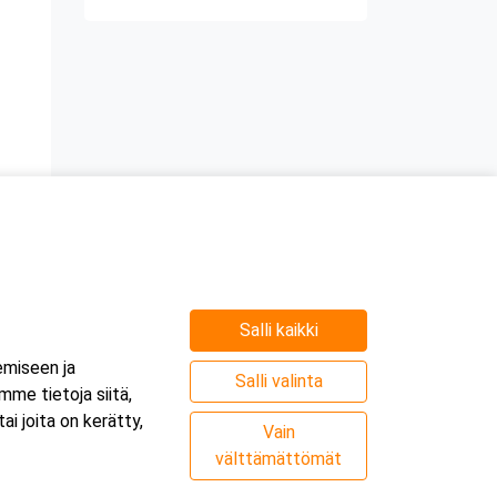
Salli kaikki
emiseen ja
Salli valinta
me tietoja siitä,
i joita on kerätty,
Vain
välttämättömät