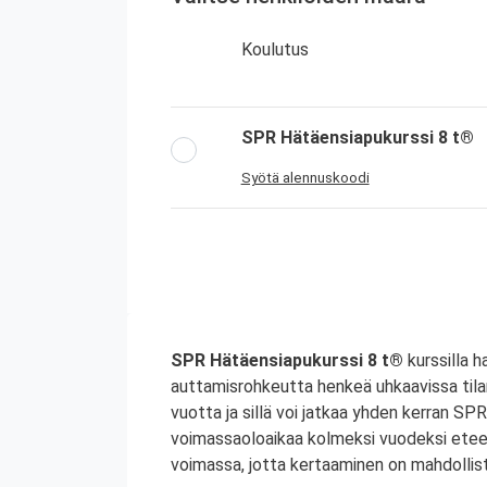
Koulutus
SPR Hätäensiapukurssi 8 t®
Syötä alennuskoodi
SPR Hätäensiapukurssi 8 t®
kurssilla h
auttamisrohkeutta henkeä uhkaavissa til
vuotta ja sillä voi jatkaa yhden kerran S
voimassaoloaikaa kolmeksi vuodeksi etee
voimassa, jotta kertaaminen on mahdollist