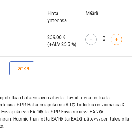
Hinta
Määrä
yhteensä
239,00 €
-
+
(+ALV 25,5 %)
arjoitellaan hätäensiavun aiheita. Tavoitteena on lisätä
anteissa. SPR Hätäensiapukurssi 8 t® todistus on voimassa 3
PR Ensiapukurssi EA 1® tai SPR Ensiapukurssi EA 2®
npäin. Huomioithan, että EA1® tai EA2® pätevyyden tulee olla
a.