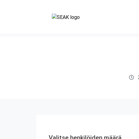
Valitse henkilöiden määrä