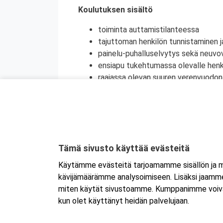
Koulutuksen sisältö
toiminta auttamistilanteessa
tajuttoman henkilön tunnistaminen j
painelu-puhalluselvytys sekä neuvov
ensiapu tukehtumassa olevalle henki
raajassa olevan suuren verenvuodo
sokki
tavallisimpien sairauskohtausten en
tyypillisimpien haavojen ja palovam
tapaturmien ehkäisy
terveyden edistäminen
Tämä sivusto käyttää evästeitä
henkinen ensiapu
Käytämme evästeitä tarjoamamme sisällön ja ma
Koulutuksesta on myös mahdollisuus saada
kävijämäärämme analysoimiseen. Lisäksi jaamme 
jatkokoulutuspäivä (vain 1 merkintä/vrk).
miten käytät sivustoamme. Kumppanimme voivat yhd
kun olet käyttänyt heidän palvelujaan.