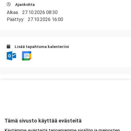
Ajankohta
Alkaa:
27.10.2026 08:30
Päättyy:
27.10.2026 16:00
Lisää tapahtuma kalenteriisi
Kurssipaikka
Scandic Oulu Station
Kajaaninkatu 17
90100 Oulu
Tämä sivusto käyttää evästeitä
Tarkempi kartta ja ajo-ohjeet
Käytämme evästeitä tarjoamamme sisällön ja mainosten