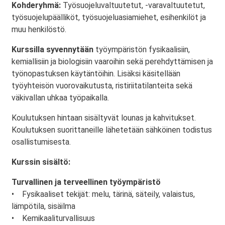
Kohderyhmä:
Työsuojeluvaltuutetut, -varavaltuutetut,
työsuojelupäälliköt, työsuojeluasiamiehet, esihenkilöt ja
muu henkilöstö.
Kurssilla syvennytään
työympäristön fysikaalisiin,
kemiallisiin ja biologisiin vaaroihin sekä perehdyttämisen ja
työnopastuksen käytäntöihin. Lisäksi käsitellään
työyhteisön vuorovaikutusta, ristiriitatilanteita sekä
väkivallan uhkaa työpaikalla.
Koulutuksen hintaan sisältyvät lounas ja kahvitukset.
Koulutuksen suorittaneille lähetetään sähköinen todistus
osallistumisesta.
Kurssin sisältö:
Turvallinen ja terveellinen työympäristö
• Fysikaaliset tekijät: melu, tärinä, säteily, valaistus,
lämpötila, sisäilma
• Kemikaaliturvallisuus