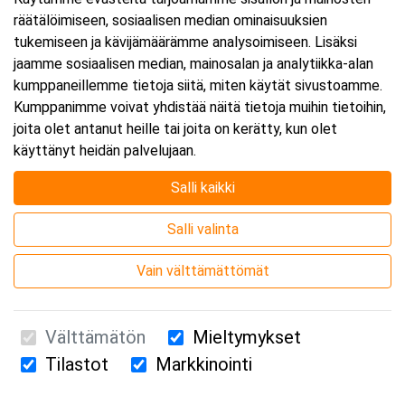
räätälöimiseen, sosiaalisen median ominaisuuksien
tukemiseen ja kävijämäärämme analysoimiseen. Lisäksi
jaamme sosiaalisen median, mainosalan ja analytiikka-alan
kumppaneillemme tietoja siitä, miten käytät sivustoamme.
Kumppanimme voivat yhdistää näitä tietoja muihin tietoihin,
joita olet antanut heille tai joita on kerätty, kun olet
käyttänyt heidän palvelujaan.
Salli kaikki
Salli valinta
Vain välttämättömät
Välttämätön
Mieltymykset
Tilastot
Markkinointi
Suomen Ensiapukoulutus Oy / Valimotie 21 / 00380 Helsinki
010 5251 260 /
kurssille@suomenensiapukoulutus.fi