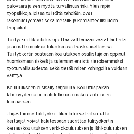
palovaara ja sen myötä turvallisuusriski. Yleisimpiä
työpaikkoja, joissa tulitöitä tehdään, ovat
rakennustyömaat sekä metalli- ja kemianteollisuuden
työpaikat.
Tulityökorttikoulutus opettaa välttämään vaaratilanteita
ja onnettomuuksia tulen kanssa työskenneltäessä.
Tulityökortin saatuaan koulutuksen osallistuja on oppinut
huomioimaan riskejä ja tulemaan entistä tietoisemmaksi
työturvallisuudesta, sekä tietää miten vahingoilta voidaan
välttyä.
Koulutukseen ei sisälly tarjoiluita. Koulutuspaikan
läheisyydessä on mahdollisuus omakustanteiseen
lounaaseen.
Järjestämme tulityökorttikoulutukset siten, että
kertaajat voivat halutessaan suorittaa tulityökortin
kertauskoulutuksen verkkokoulutuksen ja lähikoulutuksen