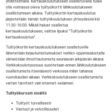
yhdistelmänä. Kertauskoulutukseen osallistuvalla tulee
olla voimassa oleva tulityökortti lähikoulutukseen
osallistumisen aikana. Tulityökortin kertauskoulutus
järjestetään tämän tulityökoulutuksen yhteydessä klo
11:30-16:00. Mikäli haluat osallistua
kertauskoulutukseen, valitse lipuksi "Tulityökortin
kertauskoulutus".
Tulityökortin kertauskoulutukseen osallistuville
lähetetään kirjautumistunnukset verkko-oppimisalustalle
viimeistään ilmoittautumista seuraavan arkipäivän aikana.
Verkkokoulutusosuus suoritetaan ennen lähikoulutukseen
osallistumista itsenäisesti verkossa mihin tahansa
vuorokauden aikaan. Verkkokoulutukseen osallistumista
varten tarvitset vain internet-selaimen.
Tulityökurssin sisältö
Tulityöt turvallisesti
Vastuut ja velvollisuudet