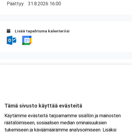
Päättyy:
31.8.2026 16:00
Lisää tapahtuma kalenteriisi
Kurssipaikka
Fast Oy
Kiilletie 1
90620 Oulu
Tämä sivusto käyttää evästeitä
Tarkempi kartta ja ajo-ohjeet
Käytämme evästeitä tarjoamamme sisällön ja mainosten
räätälöimiseen, sosiaalisen median ominaisuuksien
tukemiseen ja kävijämäärämme analysoimiseen. Lisäksi