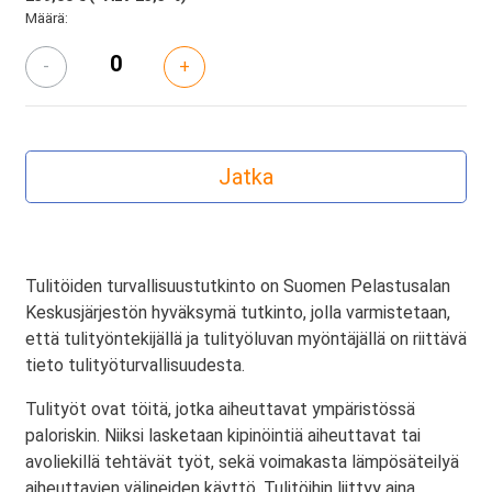
Määrä:
-
+
Tulitöiden turvallisuustutkinto on Suomen Pelastusalan
Keskusjärjestön hyväksymä tutkinto, jolla varmistetaan,
että tulityöntekijällä ja tulityöluvan myöntäjällä on riittävä
tieto tulityöturvallisuudesta.
Tulityöt ovat töitä, jotka aiheuttavat ympäristössä
paloriskin. Niiksi lasketaan kipinöintiä aiheuttavat tai
avoliekillä tehtävät työt, sekä voimakasta lämpösäteilyä
aiheuttavien välineiden käyttö. Tulitöihin liittyy aina