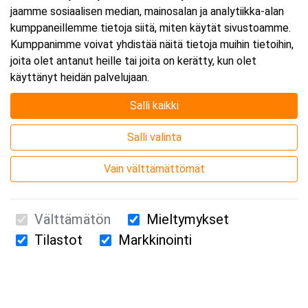
jaamme sosiaalisen median, mainosalan ja analytiikka-alan
kumppaneillemme tietoja siitä, miten käytät sivustoamme.
Kumppanimme voivat yhdistää näitä tietoja muihin tietoihin,
joita olet antanut heille tai joita on kerätty, kun olet
käyttänyt heidän palvelujaan.
Salli kaikki
Salli valinta
Vain välttämättömät
Välttämätön
Mieltymykset
Tilastot
Markkinointi
Suomen Ensiapukoulutus Oy / Valimotie 21 / 00380 Helsinki
010 5251 260 /
kurssille@suomenensiapukoulutus.fi
Tietosuojaseloste ja evästeiden käyttö