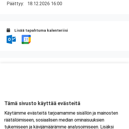
Päättyy:
18.12.2026 16:00
Lisää tapahtuma kalenteriisi
Kurssipaikka
Hotel Savonia
Sammakkolammentie 2
70200 Kuopio
Tämä sivusto käyttää evästeitä
Tarkempi kartta ja ajo-ohjeet
Käytämme evästeitä tarjoamamme sisällön ja mainosten
räätälöimiseen, sosiaalisen median ominaisuuksien
tukemiseen ja kävijämäärämme analysoimiseen. Lisäksi