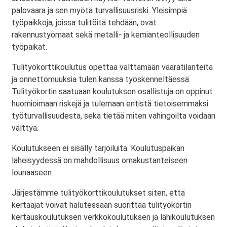
palovaara ja sen myötä turvallisuusriski. Yleisimpiä
työpaikkoja, joissa tulitöitä tehdään, ovat
rakennustyömaat sekä metalli- ja kemianteollisuuden
työpaikat.
Tulityökorttikoulutus opettaa välttämään vaaratilanteita
ja onnettomuuksia tulen kanssa työskenneltäessä.
Tulityökortin saatuaan koulutuksen osallistuja on oppinut
huomioimaan riskejä ja tulemaan entistä tietoisemmaksi
työturvallisuudesta, sekä tietää miten vahingoilta voidaan
välttyä.
Koulutukseen ei sisälly tarjoiluita. Koulutuspaikan
läheisyydessä on mahdollisuus omakustanteiseen
lounaaseen.
Järjestämme tulityökorttikoulutukset siten, että
kertaajat voivat halutessaan suorittaa tulityökortin
kertauskoulutuksen verkkokoulutuksen ja lähikoulutuksen