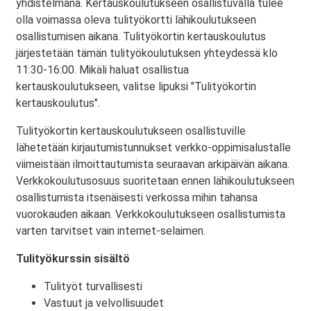
yhdistelmänä. Kertauskoulutukseen osallistuvalla tulee
olla voimassa oleva tulityökortti lähikoulutukseen
osallistumisen aikana. Tulityökortin kertauskoulutus
järjestetään tämän tulityökoulutuksen yhteydessä klo
11:30-16:00. Mikäli haluat osallistua
kertauskoulutukseen, valitse lipuksi "Tulityökortin
kertauskoulutus".
Tulityökortin kertauskoulutukseen osallistuville
lähetetään kirjautumistunnukset verkko-oppimisalustalle
viimeistään ilmoittautumista seuraavan arkipäivän aikana.
Verkkokoulutusosuus suoritetaan ennen lähikoulutukseen
osallistumista itsenäisesti verkossa mihin tahansa
vuorokauden aikaan. Verkkokoulutukseen osallistumista
varten tarvitset vain internet-selaimen.
Tulityökurssin sisältö
Tulityöt turvallisesti
Vastuut ja velvollisuudet