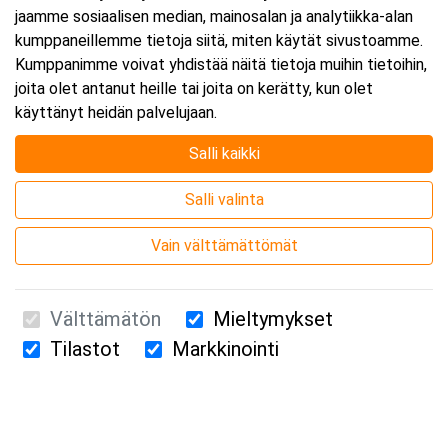
jaamme sosiaalisen median, mainosalan ja analytiikka-alan
kumppaneillemme tietoja siitä, miten käytät sivustoamme.
Kumppanimme voivat yhdistää näitä tietoja muihin tietoihin,
joita olet antanut heille tai joita on kerätty, kun olet
käyttänyt heidän palvelujaan.
Salli kaikki
Salli valinta
Vain välttämättömät
Välttämätön
Mieltymykset
Tilastot
Markkinointi
Suomen Ensiapukoulutus Oy / Valimotie 21 / 00380 Helsinki
010 5251 260 /
kurssille@suomenensiapukoulutus.fi
Tietosuojaseloste ja evästeiden käyttö