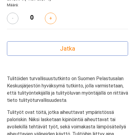
Määrä:
-
+
Tulitöiden turvallisuustutkinto on Suomen Pelastusalan
Keskusjärjestön hyväksymä tutkinto, jolla varmistetaan,
että tulityöntekijällä ja tulityöluvan myöntäjällä on riittävä
tieto tulityöturvallisuudesta.
Tulityöt ovat töitä, jotka aiheuttavat ympäristössä
paloriskin. Niiksi lasketaan kipinöintiä aiheuttavat tai
avoliekillä tehtävät työt, sekä voimakasta lämpösäteilyä
aiheuttavien välineiden käyttö. Tulitöihin liittyy aina