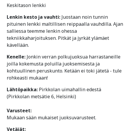
Keskitason lenkki
Lenkin kesto ja vauhti:
Juostaan noin tunnin
pituinen lenkki maltillisen reippaalla vauhdilla. Ajan
salliessa teemme lenkin ohessa
tekniikkaharjoituksen. Pitkät ja jyrkät ylämäet
kävellään.
Kenelle:
Jonkin verran polkujuoksua harrastaneille
joilla kokemusta poluilla juoksemisesta ja
kohtuullinen peruskunto. Ketään ei toki jätetä - tule
rohkeasti mukaan!
Lähtöpaikka:
Pirkkolan uimahallin edestä
(Pirkkolan metsätie 6, Helsinki)
Varusteet:
Mukaan sään mukaiset juoksuvarusteet.
Vetäjät: