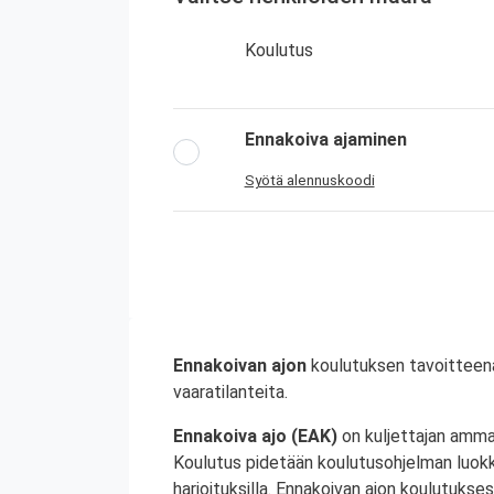
Koulutus
Ennakoiva ajaminen
Syötä alennuskoodi
Ennakoivan ajon
koulutuksen tavoitteena 
vaaratilanteita.
Ennakoiva ajo (EAK)
on kuljettajan amma
Koulutus pidetään koulutusohjelman luokk
harjoituksilla. Ennakoivan ajon koulutukses