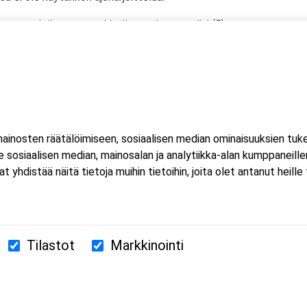
ammattipätevyysmerkintä on voimassa viisi (5) vuotta.
ksen ammattipätevyys uusitaan käymällä viiden vuoden välein
si sekä yhteensä 35 tuntia kuljettajan
tä/vrk).
inosten räätälöimiseen, sosiaalisen median ominaisuuksien tuk
sosiaalisen median, mainosalan ja analytiikka-alan kumppaneillem
istää näitä tietoja muihin tietoihin, joita olet antanut heille ta
Tilastot
Markkinointi
380 Helsinki
us.fi