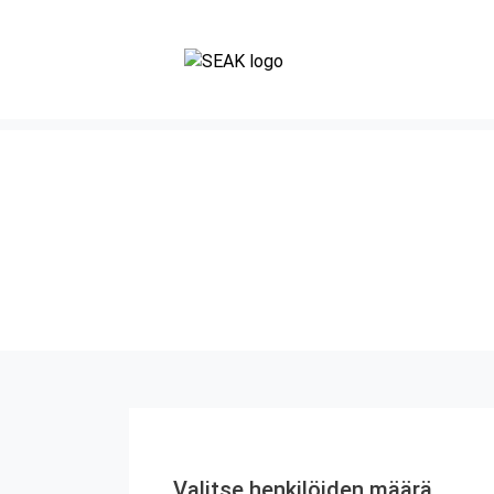
Valitse henkilöiden määrä