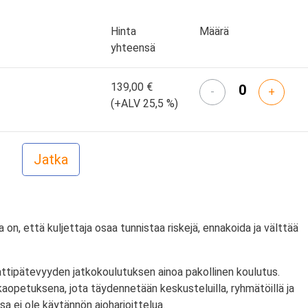
Hinta
Määrä
yhteensä
139,00 €
-
+
(+ALV 25,5 %)
on, että kuljettaja osaa tunnistaa riskejä, ennakoida ja välttää
ttipätevyyden jatkokoulutuksen ainoa pakollinen koulutus.
aopetuksena, jota täydennetään keskusteluilla, ryhmätöillä ja
sa ei ole käytännön ajoharjoittelua.