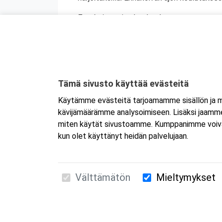
Ennakoivan ajon koulutuksesta annettava 
Ennakoiva ajo ja kuljettajan jatkokoulutu
seitsemän (7) tunnin ennakoivan ajon kurs
ammattipätevyyskoulutusta (vain 1 merkin
Tämä sivusto käyttää evästeitä
Käytämme evästeitä tarjoamamme sisällön ja ma
kävijämäärämme analysoimiseen. Lisäksi jaamme 
miten käytät sivustoamme. Kumppanimme voivat yhd
kun olet käyttänyt heidän palvelujaan.
Välttämätön
Mieltymykset
Suomen Ensiapukoulutus Oy / Valimotie 21 / 00
010 5251 260 /
kurssille@suomenensiapukoulut
Tietosuojaseloste ja evästeiden käyttö