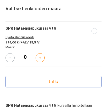
Valitse henkilöiden määrä
SPR Hätäensiapukurssi 4 t®
Syötä alennuskoodi
179,00 €
(+ALV 25,5 %)
Määrä:
-
+
SPR Hätäensiapukurssi 4 t®
kurssilla harjoitellaan