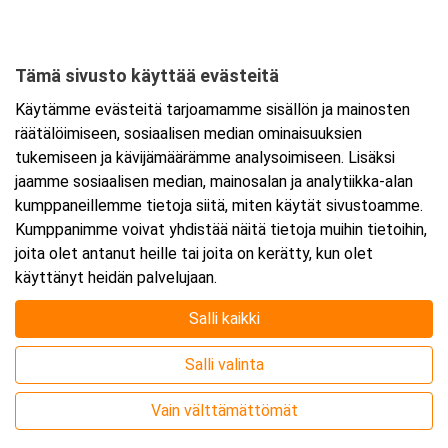
Suomen kasarmi 7
13100 Hämeenlinna
Tämä sivusto käyttää evästeitä
Tarkempi kartta ja ajo-ohjeet
Käytämme evästeitä tarjoamamme sisällön ja mainosten
räätälöimiseen, sosiaalisen median ominaisuuksien
tukemiseen ja kävijämäärämme analysoimiseen. Lisäksi
jaamme sosiaalisen median, mainosalan ja analytiikka-alan
kumppaneillemme tietoja siitä, miten käytät sivustoamme.
Kumppanimme voivat yhdistää näitä tietoja muihin tietoihin,
joita olet antanut heille tai joita on kerätty, kun olet
käyttänyt heidän palvelujaan.
Salli kaikki
Salli valinta
Vain välttämättömät