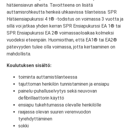
hätäensiavun aiheita. Tavoitteena on lisätä
auttamisrohkeutta henkeä uhkaavissa tilanteissa. SPR
Hätäensiapukurssi 4 t® -todistus on voimassa 3 vuotta ja
sillä voi jatkaa yhden kerran SPR Ensiapukurssi EA 1® tai
SPR Ensiapukurssi EA 2® voimassaoloaikaa kolmeksi
vuodeksi eteenpäin. Huomioithan, että EA1® tai EA2®
pätevyyden tulee olla voimassa, jotta kertaaminen on
mahdollista.
Koulutuksen sisältö:
toiminta auttamistilanteessa
tajuttoman henkilön tunnistaminen ja ensiapu
painelu-puhalluselvytys sekä neuvovan
defibrillaattorin käyttö
ensiapu tukehtumassa olevalle henkilölle
raajassa olevan suuren verenvuodon
tyrehdyttäminen
sokki