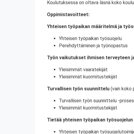
Koulutuksessa on oltava läsnä koko koulu
Oppimistavoitteet:
Yhteisen työpaikan määritelmä ja työs
Yhteisen työpaikan työsuojelu
Perehdyttäminen ja työnopastus
Työn vaikutukset ihmisen terveyteen ja
Yleisimmät vaaratekijät
Yleisimmät kuormitustekijät
Turvallisen työn suunnittelu
(vain koko 
Turvallisen työn suunnittelu -proses
Yleisimmät kuormitustekijät
Tietää yhteisen työpaikan työsuojelun 
Yhteisen työpaikan työsuojelutoimij