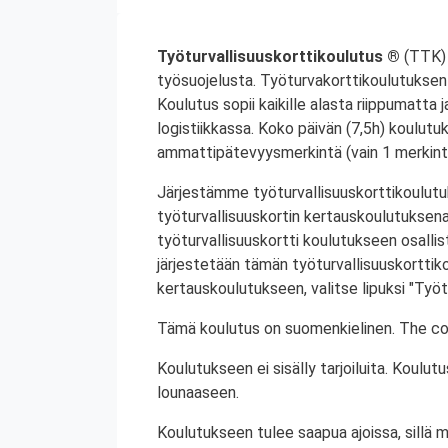
Työturvallisuuskorttikoulutus ®
(TTK) 
työsuojelusta. Työturvakorttikoulutuksen 
Koulutus sopii kaikille alasta riippumatta j
logistiikkassa. Koko päivän (7,5h) koulutu
ammattipätevyysmerkintä (vain 1 merkintä
Järjestämme työturvallisuuskorttikoulutuk
työturvallisuuskortin kertauskoulutuksena
työturvallisuuskortti koulutukseen osalli
järjestetään tämän työturvallisuuskorttiko
kertauskoulutukseen, valitse lipuksi "Työt
Tämä koulutus on suomenkielinen. The cou
Koulutukseen ei sisälly tarjoiluita. Koul
lounaaseen.
Koulutukseen tulee saapua ajoissa, sillä 