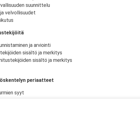
vallisuuden suunnittelu
ja velvollisuudet
ikutus
stekijöitä
nnistaminen ja arviointi
tekijöiden sisältö ja merkitys
itustekijöiden sisältö ja merkitys
yöskentelyn periaatteet
urmien syyt
istö ja -olosuhteet
kselliset työtehtävät ja niiden suunnittelu
en työturvallisuudelle