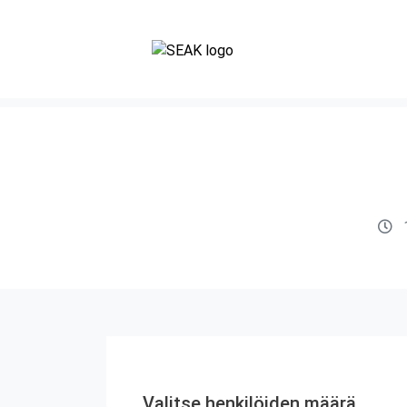
Valitse henkilöiden määrä