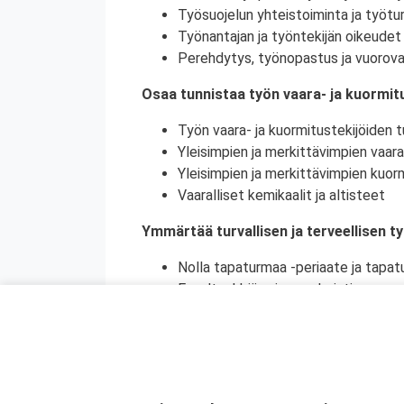
Työsuojelun yhteistoiminta ja työtur
Työnantajan ja työntekijän oikeudet 
Perehdytys, työnopastus ja vuorova
Osaa tunnistaa työn vaara- ja kuormitu
Työn vaara- ja kuormitustekijöiden tu
Yleisimpien ja merkittävimpien vaara
Yleisimpien ja merkittävimpien kuorm
Vaaralliset kemikaalit ja altisteet
Ymmärtää turvallisen ja terveellisen t
Nolla tapaturmaa -periaate ja tapat
Ennaltaehkäisy ja ennakointi
Turvallinen ja terveellinen työympär
Vaaralliset, luvanvaraiset ja poikkeu
Ymmärtää ihmisen toiminnan merkityks