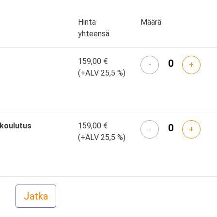
Hinta
Määrä
yhteensä
159,00 €
-
+
(+ALV 25,5 %)
skoulutus
159,00 €
-
+
(+ALV 25,5 %)