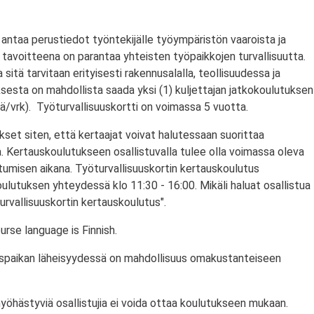
antaa perustiedot työntekijälle työympäristön vaaroista ja
tavoitteena on parantaa yhteisten työpaikkojen turvallisuutta.
a sitä tarvitaan erityisesti rakennusalalla, teollisuudessa ja
ksesta on mahdollista saada yksi (1) kuljettajan jatkokoulutuksen
/vrk). Työturvallisuuskortti on voimassa 5 vuotta.
set siten, että kertaajat voivat halutessaan suorittaa
. Kertauskoulutukseen osallistuvalla tulee olla voimassa oleva
stumisen aikana. Työturvallisuuskortin kertauskoulutus
ulutuksen yhteydessä klo 11:30 - 16:00. Mikäli haluat osallistua
urvallisuuskortin kertauskoulutus".
rse language is Finnish.
utuspaikan läheisyydessä on mahdollisuus omakustanteiseen
myöhästyviä osallistujia ei voida ottaa koulutukseen mukaan.