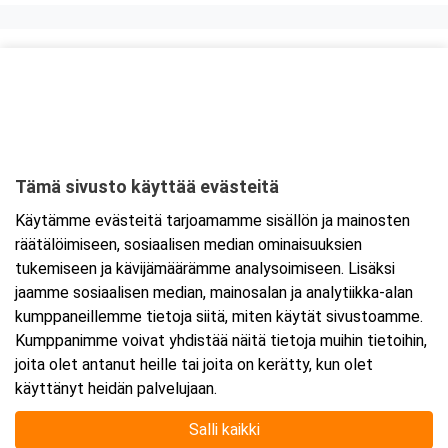
Kurssipaikka
Knitter Business Park, Preston koulutustilat
Kutojantie 6-8 (8.krs)
02630 Espoo
Tämä sivusto käyttää evästeitä
Tarkempi kartta ja ajo-ohjeet
Käytämme evästeitä tarjoamamme sisällön ja mainosten
räätälöimiseen, sosiaalisen median ominaisuuksien
tukemiseen ja kävijämäärämme analysoimiseen. Lisäksi
jaamme sosiaalisen median, mainosalan ja analytiikka-alan
kumppaneillemme tietoja siitä, miten käytät sivustoamme.
Kumppanimme voivat yhdistää näitä tietoja muihin tietoihin,
joita olet antanut heille tai joita on kerätty, kun olet
käyttänyt heidän palvelujaan.
Salli kaikki