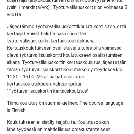
kuljettajan jatkokoulutuksen ammattipätevyysmerkintä
(vain 1 merkintä/vrk). Työturvallisuuskortti on voimassa 5
vuotta.
Järjestämme työturvallisuuskorttikoulutukset siten, että
kertaajat voivat halutessaan suorittaa
työturvallisuuskortin kertauskoulutuksena.
Kertauskoulutukseen osallistuvalla tulee olla voimassa
oleva työturvallisuuskortti koulutukseen osallistumisen
aikana. Työturvallisuuskortin kertauskoulutus järjestetään
tämän työturvallisuuskorttikoulutuksen yhteydessä klo
11:30 - 16:00. Mikäli haluat osallistua
kertauskoulutukseen, valitse lipuksi
"Työturvallisuuskortin kertauskoulutus".
Tämä koulutus on suomenkielinen. The course language
is Finnish.
Koulutukseen ei sisälly tarjoiluita. Koulutuspaikan
läheisyydessä on mahdollisuus omakustanteiseen