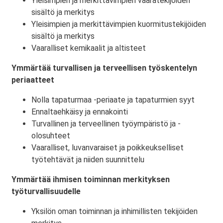
Yleisimpien ja merkittävimpien vaaratekijöiden
sisältö ja merkitys
Yleisimpien ja merkittävimpien kuormitustekijöiden
sisältö ja merkitys
Vaaralliset kemikaalit ja altisteet
Ymmärtää turvallisen ja terveellisen työskentelyn
periaatteet
Nolla tapaturmaa -periaate ja tapaturmien syyt
Ennaltaehkäisy ja ennakointi
Turvallinen ja terveellinen työympäristö ja -
olosuhteet
Vaaralliset, luvanvaraiset ja poikkeukselliset
työtehtävät ja niiden suunnittelu
Ymmärtää ihmisen toiminnan merkityksen
työturvallisuudelle
Yksilön oman toiminnan ja inhimillisten tekijöiden