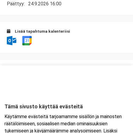
Päättyy:
24.9.2026 16:00
Lisää tapahtuma kalenteriisi
Kurssipaikka
Ravintola Kokkipoika
Antti Possin Kuja 1
33400 Tampere
Tämä sivusto käyttää evästeitä
Tarkempi kartta ja ajo-ohjeet
Käytämme evästeitä tarjoamamme sisällön ja mainosten
räätälöimiseen, sosiaalisen median ominaisuuksien
tukemiseen ja kävijämäärämme analysoimiseen. Lisäksi