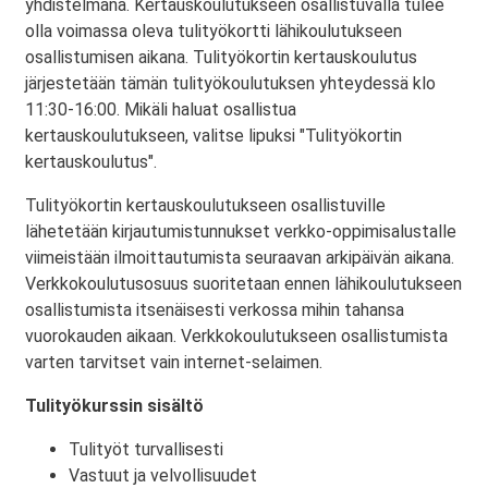
yhdistelmänä. Kertauskoulutukseen osallistuvalla tulee
olla voimassa oleva tulityökortti lähikoulutukseen
osallistumisen aikana. Tulityökortin kertauskoulutus
järjestetään tämän tulityökoulutuksen yhteydessä klo
11:30-16:00. Mikäli haluat osallistua
kertauskoulutukseen, valitse lipuksi "Tulityökortin
kertauskoulutus".
Tulityökortin kertauskoulutukseen osallistuville
lähetetään kirjautumistunnukset verkko-oppimisalustalle
viimeistään ilmoittautumista seuraavan arkipäivän aikana.
Verkkokoulutusosuus suoritetaan ennen lähikoulutukseen
osallistumista itsenäisesti verkossa mihin tahansa
vuorokauden aikaan. Verkkokoulutukseen osallistumista
varten tarvitset vain internet-selaimen.
Tulityökurssin sisältö
Tulityöt turvallisesti
Vastuut ja velvollisuudet