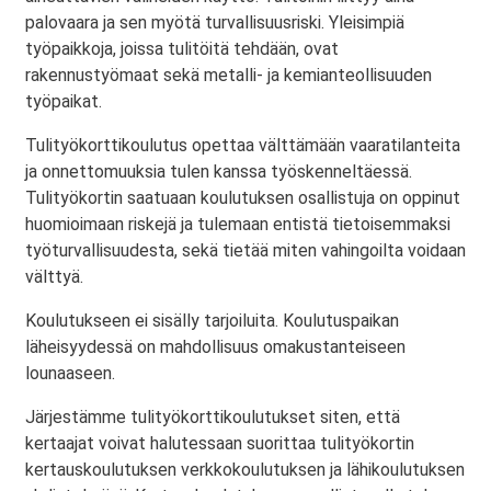
palovaara ja sen myötä turvallisuusriski. Yleisimpiä
työpaikkoja, joissa tulitöitä tehdään, ovat
rakennustyömaat sekä metalli- ja kemianteollisuuden
työpaikat.
Tulityökorttikoulutus opettaa välttämään vaaratilanteita
ja onnettomuuksia tulen kanssa työskenneltäessä.
Tulityökortin saatuaan koulutuksen osallistuja on oppinut
huomioimaan riskejä ja tulemaan entistä tietoisemmaksi
työturvallisuudesta, sekä tietää miten vahingoilta voidaan
välttyä.
Koulutukseen ei sisälly tarjoiluita. Koulutuspaikan
läheisyydessä on mahdollisuus omakustanteiseen
lounaaseen.
Järjestämme tulityökorttikoulutukset siten, että
kertaajat voivat halutessaan suorittaa tulityökortin
kertauskoulutuksen verkkokoulutuksen ja lähikoulutuksen