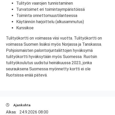
Tulityön vaarojen tunnistaminen
Turvatoimet eri toimintaympäristöissä
Toiminta onnettomuustilanteessa
Käytännön harjoittelu (alkusammutus)
Kurssikoe
Tulityökortti on voimassa viisi vuotta. Tulityökortti on
voimassa Suomen lisäksi myös Norjassa ja Tanskassa.
Pohjoismaisten palontorjuntaliittojen hyväksymä
tulityökortti hyväksytään myös Suomessa. Ruotsin
tulityökoulutus uudistui heinäkuussa 2023, jonka
seurauksena Suomessa myönnetty kortti ei ole
Ruotsissa enää pätevä.
Ajankohta
Alkaa:
24.9.2026 08:00