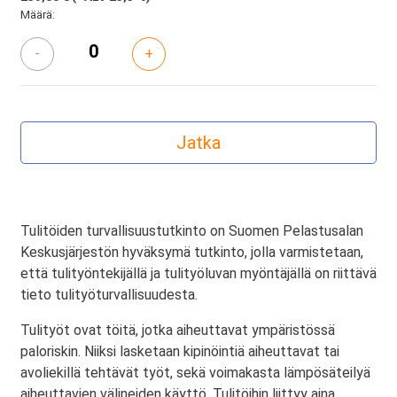
Määrä:
-
+
Tulitöiden turvallisuustutkinto on Suomen Pelastusalan
Keskusjärjestön hyväksymä tutkinto, jolla varmistetaan,
että tulityöntekijällä ja tulityöluvan myöntäjällä on riittävä
tieto tulityöturvallisuudesta.
Tulityöt ovat töitä, jotka aiheuttavat ympäristössä
paloriskin. Niiksi lasketaan kipinöintiä aiheuttavat tai
avoliekillä tehtävät työt, sekä voimakasta lämpösäteilyä
aiheuttavien välineiden käyttö. Tulitöihin liittyy aina