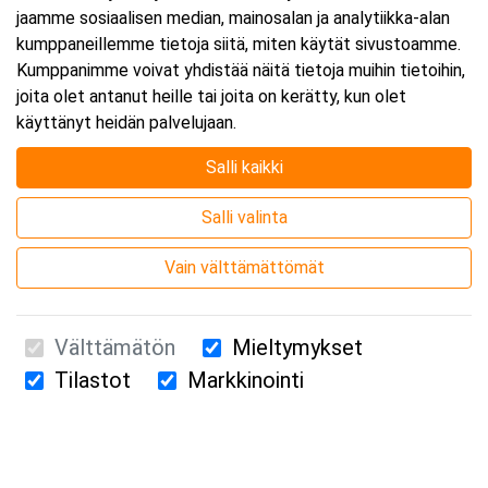
jaamme sosiaalisen median, mainosalan ja analytiikka-alan
kumppaneillemme tietoja siitä, miten käytät sivustoamme.
Kumppanimme voivat yhdistää näitä tietoja muihin tietoihin,
joita olet antanut heille tai joita on kerätty, kun olet
käyttänyt heidän palvelujaan.
Salli kaikki
Salli valinta
Vain välttämättömät
Välttämätön
Mieltymykset
Tilastot
Markkinointi
Suomen Ensiapukoulutus Oy / Valimotie 21 / 00380 Helsinki
010 5251 260 /
kurssille@suomenensiapukoulutus.fi
Tietosuojaseloste ja evästeiden käyttö