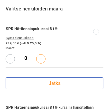
Valitse henkilöiden määrä
SPR Hätäensiapukurssi 8 t®
Syötä alennuskoodi
239,00 €
(+ALV 25,5 %)
Määrä:
-
+
SPR Hätäensiapukurssi 8 t®
kurssilla harjoitellaan