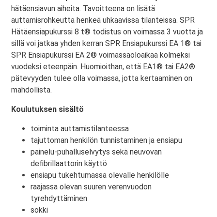
hätäensiavun aiheita. Tavoitteena on lisätä
auttamisrohkeutta henkeä uhkaavissa tilanteissa. SPR
Hätäensiapukurssi 8 t® todistus on voimassa 3 vuotta ja
sillä voi jatkaa yhden kerran SPR Ensiapukurssi EA 1® tai
SPR Ensiapukurssi EA 2® voimassaoloaikaa kolmeksi
vuodeksi eteenpäin. Huomioithan, että EA1® tai EA2®
pätevyyden tulee olla voimassa, jotta kertaaminen on
mahdollista.
Koulutuksen sisältö
toiminta auttamistilanteessa
tajuttoman henkilön tunnistaminen ja ensiapu
painelu-puhalluselvytys sekä neuvovan
defibrillaattorin käyttö
ensiapu tukehtumassa olevalle henkilölle
raajassa olevan suuren verenvuodon
tyrehdyttäminen
sokki