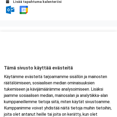
Lisää tapahtuma kalenteriisi
Kurssipaikka
Fast Oy
Kiilletie 1
90620 Oulu
Tämä sivusto käyttää evästeitä
Tarkempi kartta ja ajo-ohjeet
Käytämme evästeitä tarjoamamme sisällön ja mainosten
räätälöimiseen, sosiaalisen median ominaisuuksien
tukemiseen ja kävijämäärämme analysoimiseen. Lisäksi
jaamme sosiaalisen median, mainosalan ja analytiikka-alan
kumppaneillemme tietoja siitä, miten käytät sivustoamme.
Kumppanimme voivat yhdistää näitä tietoja muihin tietoihin,
joita olet antanut heille tai joita on kerätty, kun olet