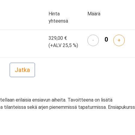
Hinta
Määrä
yhteensä
329,00 €
-
+
(+ALV 25,5 %)
itellaan erilaisia ensiavun aiheita. Tavoitteena on lisätä
a tilanteissa sekä arjen pienemmissä tapaturmissa. Ensiapukurss