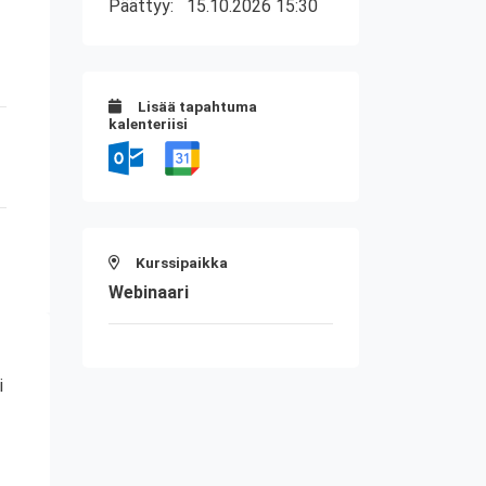
Päättyy:
15.10.2026 15:30
Lisää tapahtuma
kalenteriisi
Kurssipaikka
Webinaari
i