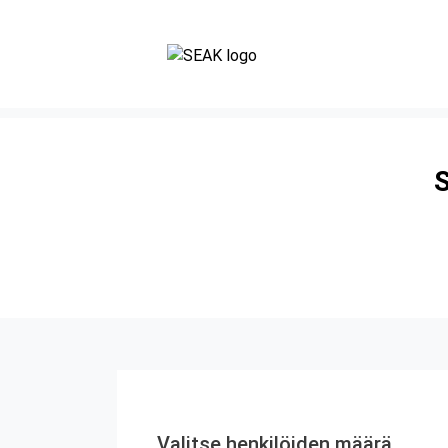
S
Valitse henkilöiden määrä