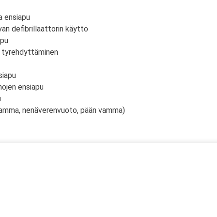
a ensiapu
an defibrillaattorin käyttö
apu
n tyrehdyttäminen
siapu
mojen ensiapu
u
vamma, nenäverenvuoto, pään vamma)
 kaksi (2) kuorma- ja linja-auton kuljettajien ammattipätevyyde
ahtuu Microsoft Teams-sovelluksella. Voit osallistua