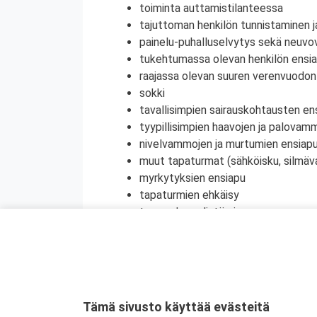
toiminta auttamistilanteessa
tajuttoman henkilön tunnistaminen j
painelu-puhalluselvytys sekä neuvov
tukehtumassa olevan henkilön ensi
raajassa olevan suuren verenvuodo
sokki
tavallisimpien sairauskohtausten en
tyypillisimpien haavojen ja palovam
nivelvammojen ja murtumien ensiap
muut tapaturmat (sähköisku, silmä
myrkytyksien ensiapu
tapaturmien ehkäisy
terveyden edistäminen
henkinen ensiapu
Koulutuksesta on myös mahdollisuus saada
jatkokoulutuspäivää (vain 1 merkintä/vrk).
Kyseessä on etäkoulutus
. Koulutus tap
Tämä sivusto käyttää evästeitä