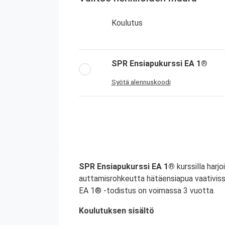
Koulutus
SPR Ensiapukurssi EA 1®
Syötä alennuskoodi
SPR Ensiapukurssi EA 1®
kurssilla harjo
auttamisrohkeutta hätäensiapua vaativiss
EA 1® -todistus on voimassa 3 vuotta.
Koulutuksen sisältö