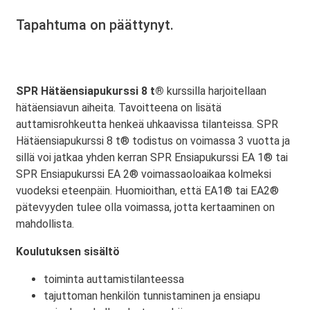
Tapahtuma on päättynyt.
SPR Hätäensiapukurssi 8 t®
kurssilla harjoitellaan
hätäensiavun aiheita. Tavoitteena on lisätä
auttamisrohkeutta henkeä uhkaavissa tilanteissa. SPR
Hätäensiapukurssi 8 t® todistus on voimassa 3 vuotta ja
sillä voi jatkaa yhden kerran SPR Ensiapukurssi EA 1® tai
SPR Ensiapukurssi EA 2® voimassaoloaikaa kolmeksi
vuodeksi eteenpäin. Huomioithan, että EA1® tai EA2®
pätevyyden tulee olla voimassa, jotta kertaaminen on
mahdollista.
Koulutuksen sisältö
toiminta auttamistilanteessa
tajuttoman henkilön tunnistaminen ja ensiapu