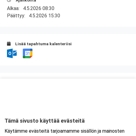
Ajankohta
Alkaa:
4.5.2026 08:30
Päättyy:
4.5.2026 15:30
Lisää tapahtuma kalenteriisi
Kurssipaikka
Ravintola Kokkipoika
Antti Possin Kuja 1
33400 Tampere
Tämä sivusto käyttää evästeitä
Tarkempi kartta ja ajo-ohjeet
Käytämme evästeitä tarjoamamme sisällön ja mainosten