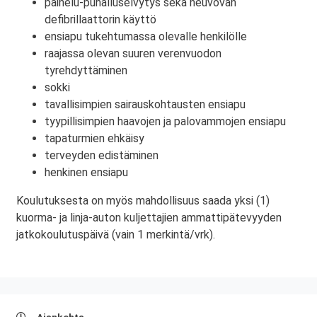
painelu-puhalluselvytys sekä neuvovan
defibrillaattorin käyttö
ensiapu tukehtumassa olevalle henkilölle
raajassa olevan suuren verenvuodon
tyrehdyttäminen
sokki
tavallisimpien sairauskohtausten ensiapu
tyypillisimpien haavojen ja palovammojen ensiapu
tapaturmien ehkäisy
terveyden edistäminen
henkinen ensiapu
Koulutuksesta on myös mahdollisuus saada yksi (1)
kuorma- ja linja-auton kuljettajien ammattipätevyyden
jatkokoulutuspäivä (vain 1 merkintä/vrk).