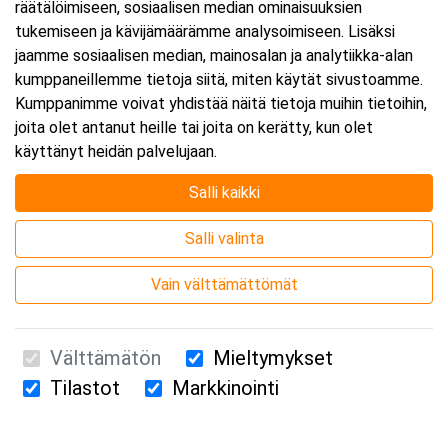
räätälöimiseen, sosiaalisen median ominaisuuksien
tukemiseen ja kävijämäärämme analysoimiseen. Lisäksi
jaamme sosiaalisen median, mainosalan ja analytiikka-alan
kumppaneillemme tietoja siitä, miten käytät sivustoamme.
Kumppanimme voivat yhdistää näitä tietoja muihin tietoihin,
joita olet antanut heille tai joita on kerätty, kun olet
käyttänyt heidän palvelujaan.
Salli kaikki
Salli valinta
Vain välttämättömät
Välttämätön
Mieltymykset
Tilastot
Markkinointi
Suomen Ensiapukoulutus Oy / Valimotie 21 / 00380 Helsinki
010 5251 260 /
kurssille@suomenensiapukoulutus.fi
Tietosuojaseloste ja evästeiden käyttö