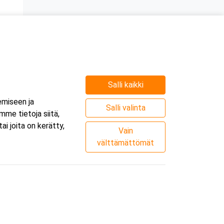
Salli kaikki
e
emiseen ja
.
Salli valinta
me tietoja siitä,
i joita on kerätty,
Vain
välttämättömät