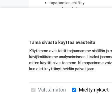
tapaturmien ehkäisy
terveyden edistäminen
henkinen ensiapu
Koulutuksesta on myös mahdollisuus saada
jatkokoulutuspäivä (vain 1 merkintä/vrk).
Kyseessä on etäkoulutus.
Koulutus tapa
Tämä sivusto käyttää evästeitä
koulutukseen selaimen kautta joko tietokon
Käytämme evästeitä tarjoamamme sisällön ja ma
tai mobiililaitteelle erikseen. Mikäli ha
kävijämäärämme analysoimiseen. Lisäksi jaamme 
Tarkemmat ohjeet lähetetään vahvistusvi
miten käytät sivustoamme. Kumppanimme voivat yhd
kun olet käyttänyt heidän palvelujaan.
Välttämätön
Mieltymykset
Suomen Ensiapukoulutus Oy / Valimotie 21 / 00
010 5251 260 /
kurssille@suomenensiapukoulut
Tietosuojaseloste ja evästeiden käyttö