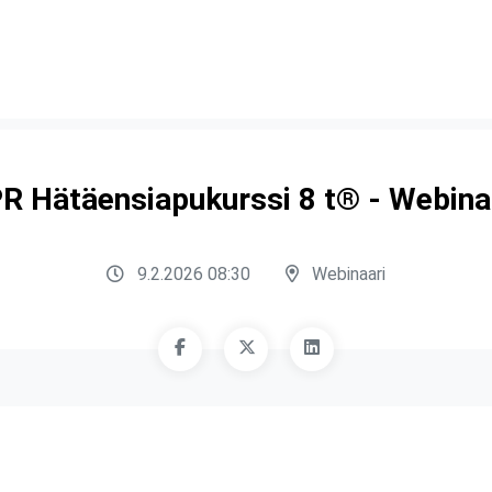
R Hätäensiapukurssi 8 t® - Webina
9.2.2026 08:30
Webinaari