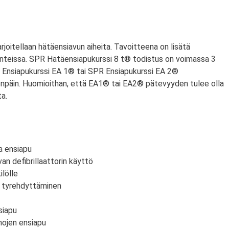
arjoitellaan hätäensiavun aiheita. Tavoitteena on lisätä
anteissa. SPR Hätäensiapukurssi 8 t® todistus on voimassa 3
PR Ensiapukurssi EA 1® tai SPR Ensiapukurssi EA 2®
npäin. Huomioithan, että EA1® tai EA2® pätevyyden tulee olla
a.
a ensiapu
an defibrillaattorin käyttö
lölle
n tyrehdyttäminen
siapu
mojen ensiapu