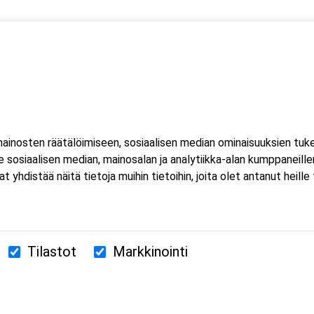
 yksi (1) kuorma- ja linja-auton kuljettajien ammattipätevyyden
htuu Microsoft Teams-sovelluksella. Voit osallistua
eella tai mobiililaitteella. Sovellusta ei tarvitse ladata koneell
inosten räätälöimiseen, sosiaalisen median ominaisuuksien tuk
luat ladata Teams-sovelluksen, löydät sen omasta sovelluskaupasta
sosiaalisen median, mainosalan ja analytiikka-alan kumppaneillem
estissä.
istää näitä tietoja muihin tietoihin, joita olet antanut heille ta
Tilastot
Markkinointi
380 Helsinki
us.fi