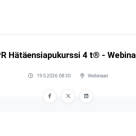
R Hätäensiapukurssi 4 t® - Webina
19.5.2026 08:30
Webinaari