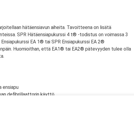
arjoitellaan hätäensiavun aiheita. Tavoitteena on lisätä
nteissa. SPR Hätäensiapukurssi 4 t® -todistus on voimassa 3
PR Ensiapukurssi EA 1® tai SPR Ensiapukurssi EA 2®
npäin. Huomioithan, että EA1® tai EA2® pätevyyden tulee olla
a.
a ensiapu
an defibrillaattorin käyttö
lölle
n tyrehdyttäminen