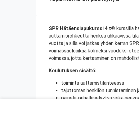
SPR Hätäensiapukurssi 4 t®
kurssilla h
auttamisrohkeutta henkeä uhkaavissa tila
vuotta ja sillä voi jatkaa yhden kerran S
voimassaoloaikaa kolmeksi vuodeksi etee
voimassa, jotta kertaaminen on mahdollist
Koulutuksen sisältö:
toiminta auttamistilanteessa
tajuttoman henkilön tunnistaminen j
painelu-puhalluselvytys sekä neuvov
ensiapu tukehtumassa olevalle henki
raajassa olevan suuren verenvuodo
sokki
tapaturmien ehkäisy