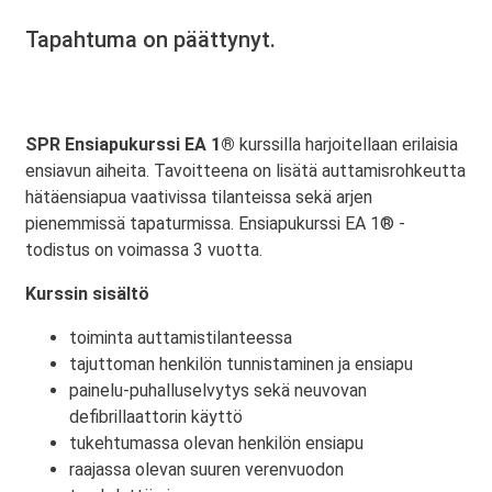
Tapahtuma on päättynyt.
SPR Ensiapukurssi EA 1®
kurssilla harjoitellaan erilaisia
ensiavun aiheita. Tavoitteena on lisätä auttamisrohkeutta
hätäensiapua vaativissa tilanteissa sekä arjen
pienemmissä tapaturmissa. Ensiapukurssi EA 1® -
todistus on voimassa 3 vuotta.
Kurssin sisältö
toiminta auttamistilanteessa
tajuttoman henkilön tunnistaminen ja ensiapu
painelu-puhalluselvytys sekä neuvovan
defibrillaattorin käyttö
tukehtumassa olevan henkilön ensiapu
raajassa olevan suuren verenvuodon