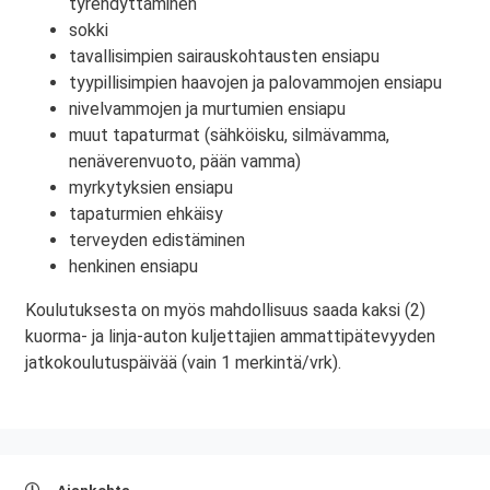
tyrehdyttäminen
sokki
tavallisimpien sairauskohtausten ensiapu
tyypillisimpien haavojen ja palovammojen ensiapu
nivelvammojen ja murtumien ensiapu
muut tapaturmat (sähköisku, silmävamma,
nenäverenvuoto, pään vamma)
myrkytyksien ensiapu
tapaturmien ehkäisy
terveyden edistäminen
henkinen ensiapu
Koulutuksesta on myös mahdollisuus saada kaksi (2)
kuorma- ja linja-auton kuljettajien ammattipätevyyden
jatkokoulutuspäivää (vain 1 merkintä/vrk).