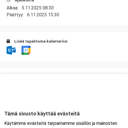
Ajankohta
Alkaa:
5.11.2025 08:30
Päättyy:
6.11.2025 15:30
Lisää tapahtuma kalenteriisi
Kurssipaikka
Knitter Business Park
Kutojantie 6-8 (8.krs)
02630 Espoo
Tämä sivusto käyttää evästeitä
Tarkempi kartta ja ajo-ohjeet
Käytämme evästeitä tarjoamamme sisällön ja mainosten