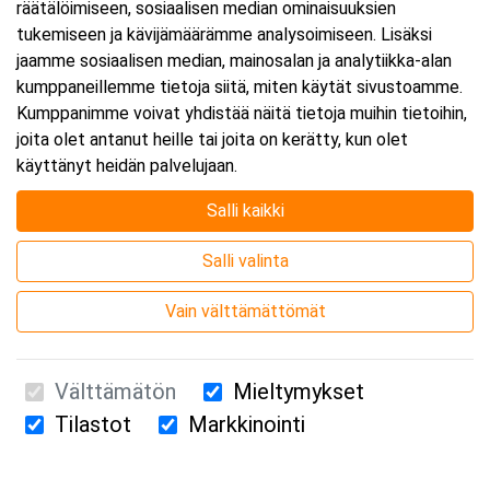
räätälöimiseen, sosiaalisen median ominaisuuksien
tukemiseen ja kävijämäärämme analysoimiseen. Lisäksi
jaamme sosiaalisen median, mainosalan ja analytiikka-alan
kumppaneillemme tietoja siitä, miten käytät sivustoamme.
Kumppanimme voivat yhdistää näitä tietoja muihin tietoihin,
joita olet antanut heille tai joita on kerätty, kun olet
käyttänyt heidän palvelujaan.
Salli kaikki
Salli valinta
Vain välttämättömät
Välttämätön
Mieltymykset
Tilastot
Markkinointi
Suomen Ensiapukoulutus Oy / Valimotie 21 / 00380 Helsinki
010 5251 260 /
kurssille@suomenensiapukoulutus.fi
Tietosuojaseloste ja evästeiden käyttö