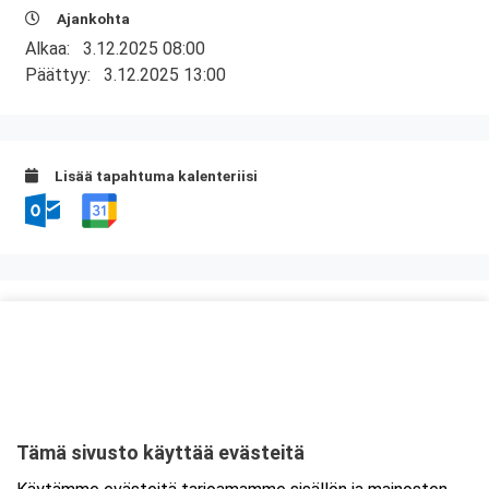
Ajankohta
Alkaa:
3.12.2025 08:00
Päättyy:
3.12.2025 13:00
Lisää tapahtuma kalenteriisi
Kurssipaikka
Ramirent Suutarila
Tapulikaupungintie 37
00750 Helsinki
Tämä sivusto käyttää evästeitä
Tarkempi kartta ja ajo-ohjeet