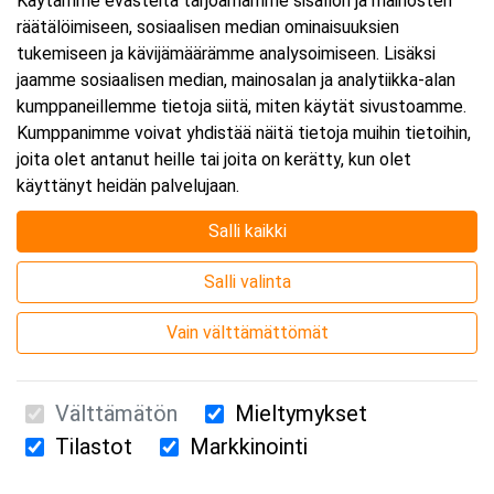
Käytämme evästeitä tarjoamamme sisällön ja mainosten
räätälöimiseen, sosiaalisen median ominaisuuksien
tukemiseen ja kävijämäärämme analysoimiseen. Lisäksi
jaamme sosiaalisen median, mainosalan ja analytiikka-alan
kumppaneillemme tietoja siitä, miten käytät sivustoamme.
Kumppanimme voivat yhdistää näitä tietoja muihin tietoihin,
joita olet antanut heille tai joita on kerätty, kun olet
käyttänyt heidän palvelujaan.
Salli kaikki
Salli valinta
Vain välttämättömät
Välttämätön
Mieltymykset
Tilastot
Markkinointi
Suomen Ensiapukoulutus Oy / Valimotie 21 / 00380 Helsinki
010 5251 260 /
kurssille@suomenensiapukoulutus.fi