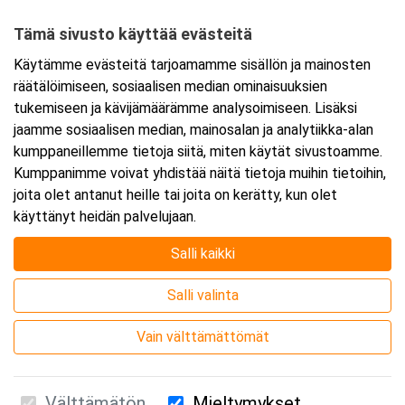
48810 Kotka
Tämä sivusto käyttää evästeitä
Tarkempi kartta ja ajo-ohjeet
Käytämme evästeitä tarjoamamme sisällön ja mainosten
räätälöimiseen, sosiaalisen median ominaisuuksien
tukemiseen ja kävijämäärämme analysoimiseen. Lisäksi
jaamme sosiaalisen median, mainosalan ja analytiikka-alan
kumppaneillemme tietoja siitä, miten käytät sivustoamme.
Kumppanimme voivat yhdistää näitä tietoja muihin tietoihin,
joita olet antanut heille tai joita on kerätty, kun olet
käyttänyt heidän palvelujaan.
Salli kaikki
Salli valinta
Vain välttämättömät
Välttämätön
Mieltymykset