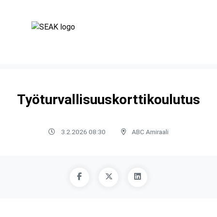
Työturvallisuuskorttikoulutus
3.2.2026 08:30
ABC Amiraali