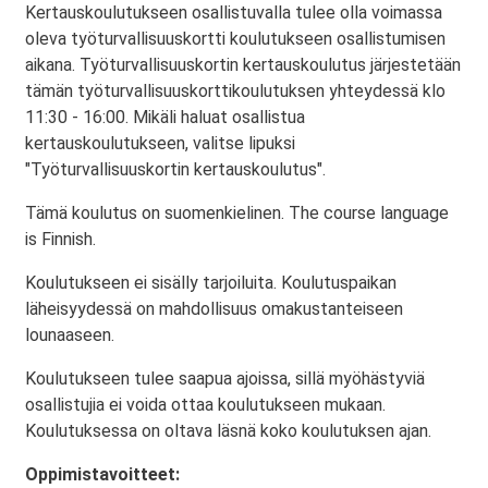
Kertauskoulutukseen osallistuvalla tulee olla voimassa
oleva työturvallisuuskortti koulutukseen osallistumisen
aikana. Työturvallisuuskortin kertauskoulutus järjestetään
tämän työturvallisuuskorttikoulutuksen yhteydessä klo
11:30 - 16:00. Mikäli haluat osallistua
kertauskoulutukseen, valitse lipuksi
"Työturvallisuuskortin kertauskoulutus".
Tämä koulutus on suomenkielinen. The course language
is Finnish.
Koulutukseen ei sisälly tarjoiluita. Koulutuspaikan
läheisyydessä on mahdollisuus omakustanteiseen
lounaaseen.
Koulutukseen tulee saapua ajoissa, sillä myöhästyviä
osallistujia ei voida ottaa koulutukseen mukaan.
Koulutuksessa on oltava läsnä koko koulutuksen ajan.
Oppimistavoitteet: