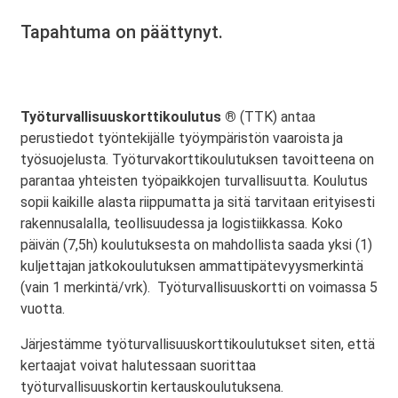
Tapahtuma on päättynyt.
Työturvallisuuskorttikoulutus ®
(TTK) antaa
perustiedot työntekijälle työympäristön vaaroista ja
työsuojelusta. Työturvakorttikoulutuksen tavoitteena on
parantaa yhteisten työpaikkojen turvallisuutta. Koulutus
sopii kaikille alasta riippumatta ja sitä tarvitaan erityisesti
rakennusalalla, teollisuudessa ja logistiikkassa. Koko
päivän (7,5h) koulutuksesta on mahdollista saada yksi (1)
kuljettajan jatkokoulutuksen ammattipätevyysmerkintä
(vain 1 merkintä/vrk). Työturvallisuuskortti on voimassa 5
vuotta.
Järjestämme työturvallisuuskorttikoulutukset siten, että
kertaajat voivat halutessaan suorittaa
työturvallisuuskortin kertauskoulutuksena.