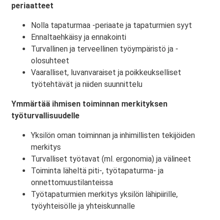
periaatteet
Nolla tapaturmaa -periaate ja tapaturmien syyt
Ennaltaehkäisy ja ennakointi
Turvallinen ja terveellinen työympäristö ja -
olosuhteet
Vaaralliset, luvanvaraiset ja poikkeukselliset
työtehtävät ja niiden suunnittelu
Ymmärtää ihmisen toiminnan merkityksen
työturvallisuudelle
Yksilön oman toiminnan ja inhimillisten tekijöiden
merkitys
Turvalliset työtavat (ml. ergonomia) ja välineet
Toiminta läheltä piti-, työtapaturma- ja
onnettomuustilanteissa
Työtapaturmien merkitys yksilön lähipiirille,
työyhteisölle ja yhteiskunnalle