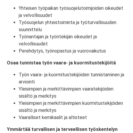
Yhteisen työpaikan työsuojelutoimijoiden oikeudet
ja velvollisuudet
Työsuojelun yhteistoiminta ja työturvallisuuden
suunnittelu
Työnantajan ja työntekijän oikeudet ja
velvollisuudet
Perehdytys, työnopastus ja vuorovaikutus
Osaa tunnistaa työn vaara- ja kuormitustekijöitä
Työn vaara- ja kuormitustekijöiden tunnistaminen ja
arviointi
Yleisimpien ja merkittävimpien vaaratekijöiden
sisältö ja merkitys
Yleisimpien ja merkittävimpien kuormitustekijöiden
sisältö ja merkitys
Vaaralliset kemikaalit ja altisteet
Ymmärtää turvallisen ja terveellisen työskentelyn