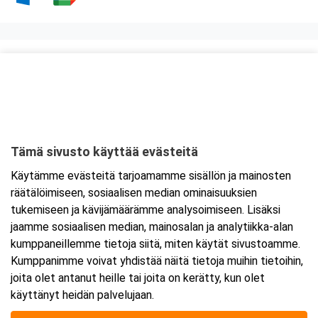
Kurssipaikka
Hotelli Iisalmen Seurahuone
Savonkatu 24
74100 Iisalmi
Tämä sivusto käyttää evästeitä
Tarkempi kartta ja ajo-ohjeet
Käytämme evästeitä tarjoamamme sisällön ja mainosten
räätälöimiseen, sosiaalisen median ominaisuuksien
tukemiseen ja kävijämäärämme analysoimiseen. Lisäksi
jaamme sosiaalisen median, mainosalan ja analytiikka-alan
kumppaneillemme tietoja siitä, miten käytät sivustoamme.
Kumppanimme voivat yhdistää näitä tietoja muihin tietoihin,
joita olet antanut heille tai joita on kerätty, kun olet
käyttänyt heidän palvelujaan.