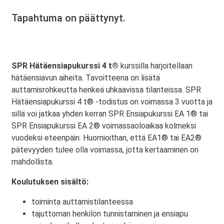
Tapahtuma on päättynyt.
SPR Hätäensiapukurssi 4 t®
kurssilla harjoitellaan
hätäensiavun aiheita. Tavoitteena on lisätä
auttamisrohkeutta henkeä uhkaavissa tilanteissa. SPR
Hätäensiapukurssi 4 t® -todistus on voimassa 3 vuotta ja
sillä voi jatkaa yhden kerran SPR Ensiapukurssi EA 1® tai
SPR Ensiapukurssi EA 2® voimassaoloaikaa kolmeksi
vuodeksi eteenpäin. Huomioithan, että EA1® tai EA2®
pätevyyden tulee olla voimassa, jotta kertaaminen on
mahdollista.
Koulutuksen sisältö:
toiminta auttamistilanteessa
tajuttoman henkilön tunnistaminen ja ensiapu