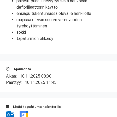
painelu-puhalluselvytys sekä neuvovan
defibrillaattorin käyttö
ensiapu tukehtumassa olevalle henkilölle
raajassa olevan suuren verenvuodon
tyrehdyttäminen
sokki
tapaturmien ehkäisy
Ajankohta
Alkaa:
10.11.2025 08:30
Päättyy:
10.11.2025 11:45
Lisää tapahtuma kalenteriisi