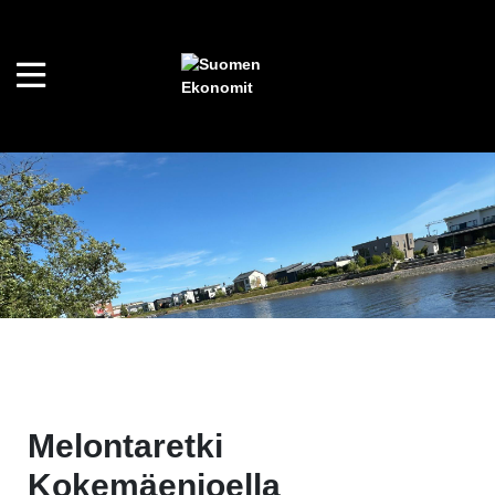
Melontaretki
Kokemäenjoella