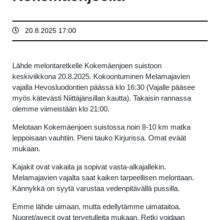
20.8.2025 17:00
Lähde melontaretkelle Kokemäenjoen suistoon
keskiviikkona 20.8.2025. Kokoontuminen Melamajavien
vajalla Hevosluodontien päässä klo 16:30 (Vajalle pääsee
myös kätevästi Niittäjänsillan kautta). Takaisin rannassa
olemme viimeistään klo 21:00.
Melotaan Kokemäenjoen suistossa noin 8-10 km matka
leppoisaan vauhtiin. Pieni tauko Kirjurissa. Omat eväät
mukaan.
Kajakit ovat vakaita ja sopivat vasta-alkajallekin.
Melamajavien vajalta saat kaiken tarpeellisen melontaan.
Kännykkä on syytä varustaa vedenpitävällä pussilla.
Emme lähde uimaan, mutta edellytämme uimataitoa.
Nuoret/avecit ovat tervetulleita mukaan. Retki voidaan