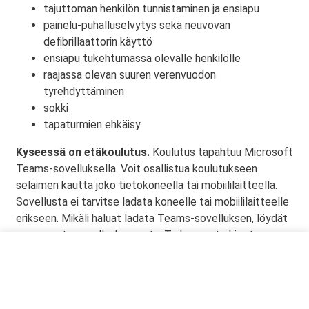
tajuttoman henkilön tunnistaminen ja ensiapu
painelu-puhalluselvytys sekä neuvovan
defibrillaattorin käyttö
ensiapu tukehtumassa olevalle henkilölle
raajassa olevan suuren verenvuodon
tyrehdyttäminen
sokki
tapaturmien ehkäisy
Kyseessä on etäkoulutus.
Koulutus tapahtuu Microsoft
Teams-sovelluksella. Voit osallistua koulutukseen
selaimen kautta joko tietokoneella tai mobiililaitteella.
Sovellusta ei tarvitse ladata koneelle tai mobiililaitteelle
erikseen. Mikäli haluat ladata Teams-sovelluksen, löydät
sen omasta sovelluskaupasta. Tarkemmat ohjeet
lähetetään vahvistusviestissä.