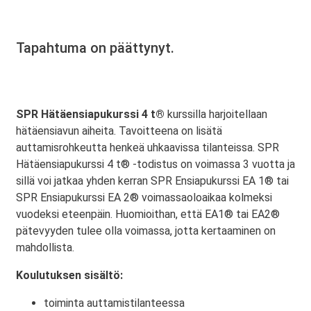
Tapahtuma on päättynyt.
SPR Hätäensiapukurssi 4 t®
kurssilla harjoitellaan
hätäensiavun aiheita. Tavoitteena on lisätä
auttamisrohkeutta henkeä uhkaavissa tilanteissa. SPR
Hätäensiapukurssi 4 t® -todistus on voimassa 3 vuotta ja
sillä voi jatkaa yhden kerran SPR Ensiapukurssi EA 1® tai
SPR Ensiapukurssi EA 2® voimassaoloaikaa kolmeksi
vuodeksi eteenpäin. Huomioithan, että EA1® tai EA2®
pätevyyden tulee olla voimassa, jotta kertaaminen on
mahdollista.
Koulutuksen sisältö:
toiminta auttamistilanteessa