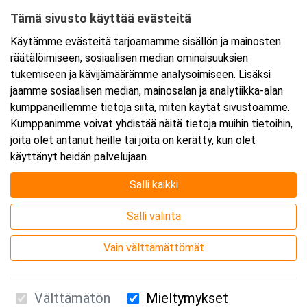
Tämä sivusto käyttää evästeitä
Ajankohta
Käytämme evästeitä tarjoamamme sisällön ja mainosten
Alkaa:
31.3.2025 08:30
räätälöimiseen, sosiaalisen median ominaisuuksien
Päättyy:
31.3.2025 11:45
tukemiseen ja kävijämäärämme analysoimiseen. Lisäksi
jaamme sosiaalisen median, mainosalan ja analytiikka-alan
kumppaneillemme tietoja siitä, miten käytät sivustoamme.
Lisää tapahtuma kalenteriisi
Kumppanimme voivat yhdistää näitä tietoja muihin tietoihin,
joita olet antanut heille tai joita on kerätty, kun olet
käyttänyt heidän palvelujaan.
Salli kaikki
Kurssipaikka
Salli valinta
Webinaari
Vain välttämättömät
Välttämätön
Mieltymykset