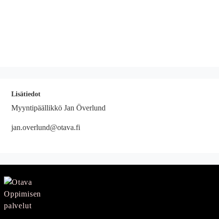
Lisätiedot
Myyntipäällikkö Jan Överlund
jan.overlund@otava.fi