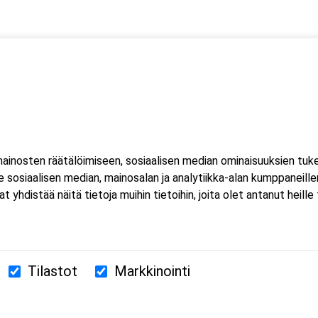
 yksi (1) kuorma- ja linja-auton kuljettajien ammattipätevyyden
inosten räätälöimiseen, sosiaalisen median ominaisuuksien tuk
sosiaalisen median, mainosalan ja analytiikka-alan kumppaneillem
istää näitä tietoja muihin tietoihin, joita olet antanut heille ta
Tilastot
Markkinointi
380 Helsinki
us.fi