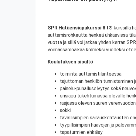
SPR Hätäensiapukurssi 8 t®
kurssilla h
auttamisrohkeutta henkeä uhkaavissa til
vuotta ja sillä voi jatkaa yhden kerran S
voimassaoloaikaa kolmeksi vuodeksi etee
Koulutuksen sisältö
toiminta auttamistilanteessa
tajuttoman henkilön tunnistaminen j
painelu-puhalluselvytys sekä neuvov
ensiapu tukehtumassa olevalle henki
raajassa olevan suuren verenvuodo
sokki
tavallisimpien sairauskohtausten en
tyypillisimpien haavojen ja palovam
tapaturmien ehkäisy