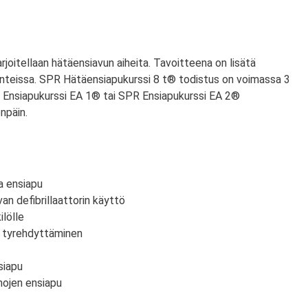
arjoitellaan hätäensiavun aiheita. Tavoitteena on lisätä
anteissa. SPR Hätäensiapukurssi 8 t® todistus on voimassa 3
PR Ensiapukurssi EA 1® tai SPR Ensiapukurssi EA 2®
npäin.
a ensiapu
an defibrillaattorin käyttö
lölle
n tyrehdyttäminen
siapu
mojen ensiapu