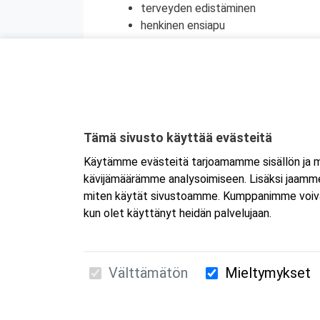
terveyden edistäminen
henkinen ensiapu
Koulutuksesta on myös mahdollisuus saada
jatkokoulutuspäivä (vain 1 merkintä/vrk).
Tämä sivusto käyttää evästeitä
Käytämme evästeitä tarjoamamme sisällön ja ma
kävijämäärämme analysoimiseen. Lisäksi jaamme 
miten käytät sivustoamme. Kumppanimme voivat yhd
kun olet käyttänyt heidän palvelujaan.
Välttämätön
Mieltymykset
Suomen Ensiapukoulutus Oy / Valimotie 21 / 00
010 5251 260 /
kurssille@suomenensiapukoulut
Tietosuojaseloste ja evästeiden käyttö