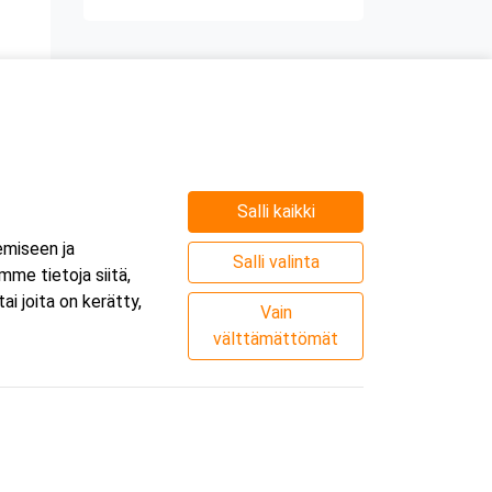
Salli kaikki
emiseen ja
Salli valinta
me tietoja siitä,
i joita on kerätty,
Vain
välttämättömät