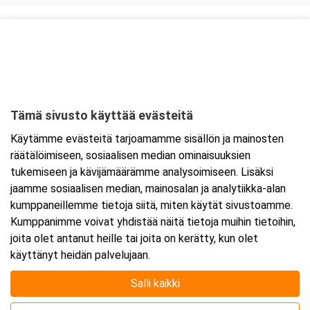
Kurssipaikka
Ravintola Kokkipoika
Antti Possin Kuja 1
33400 Tampere
Tämä sivusto käyttää evästeitä
Tarkempi kartta ja ajo-ohjeet
Käytämme evästeitä tarjoamamme sisällön ja mainosten
räätälöimiseen, sosiaalisen median ominaisuuksien
tukemiseen ja kävijämäärämme analysoimiseen. Lisäksi
jaamme sosiaalisen median, mainosalan ja analytiikka-alan
kumppaneillemme tietoja siitä, miten käytät sivustoamme.
Kumppanimme voivat yhdistää näitä tietoja muihin tietoihin,
joita olet antanut heille tai joita on kerätty, kun olet
käyttänyt heidän palvelujaan.
Salli kaikki