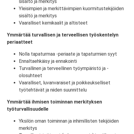
sisältö ja merkitys
Yleisimpien ja merkittävimpien kuormitustekijöiden
sisältö ja merkitys
Vaaralliset kemikaalit ja altisteet
Ymmärtää turvallisen ja terveellisen työskentelyn
periaatteet
Nolla tapaturmaa -periaate ja tapaturmien syyt
Ennaltaehkäisy ja ennakointi
Turvallinen ja terveellinen työympäristö ja -
olosuhteet
Vaaralliset, luvanvaraiset ja poikkeukselliset
työtehtävät ja niiden suunnittelu
Ymmärtää ihmisen toiminnan merkityksen
työturvallisuudelle
Yksilön oman toiminnan ja inhimillisten tekijöiden
merkitys