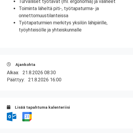
Turvalliset työtavat (ml. ergonomia) ja välineet
Toiminta läheltä piti-, työtapaturma- ja
onnettomuustilanteissa
Työtapaturmien merkitys yksilön lähipiirille,
työyhteisölle ja yhteiskunnalle
Ajankohta
Alkaa:
21.8.2026 08:30
Päättyy:
21.8.2026 16:00
Lisää tapahtuma kalenteriisi