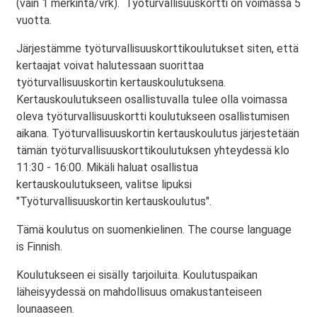
(vain 1 merkintä/vrk). Työturvallisuuskortti on voimassa 5
vuotta.
Järjestämme työturvallisuuskorttikoulutukset siten, että
kertaajat voivat halutessaan suorittaa
työturvallisuuskortin kertauskoulutuksena.
Kertauskoulutukseen osallistuvalla tulee olla voimassa
oleva työturvallisuuskortti koulutukseen osallistumisen
aikana. Työturvallisuuskortin kertauskoulutus järjestetään
tämän työturvallisuuskorttikoulutuksen yhteydessä klo
11:30 - 16:00. Mikäli haluat osallistua
kertauskoulutukseen, valitse lipuksi
"Työturvallisuuskortin kertauskoulutus".
Tämä koulutus on suomenkielinen. The course language
is Finnish.
Koulutukseen ei sisälly tarjoiluita. Koulutuspaikan
läheisyydessä on mahdollisuus omakustanteiseen
lounaaseen.