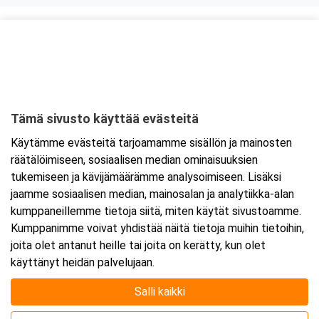
Kurssipaikka
ABC Lohja
Hossanmäentie 1
08350 Lohja
Tämä sivusto käyttää evästeitä
Tarkempi kartta ja ajo-ohjeet
Käytämme evästeitä tarjoamamme sisällön ja mainosten
räätälöimiseen, sosiaalisen median ominaisuuksien
tukemiseen ja kävijämäärämme analysoimiseen. Lisäksi
jaamme sosiaalisen median, mainosalan ja analytiikka-alan
kumppaneillemme tietoja siitä, miten käytät sivustoamme.
Kumppanimme voivat yhdistää näitä tietoja muihin tietoihin,
joita olet antanut heille tai joita on kerätty, kun olet
käyttänyt heidän palvelujaan.
Salli kaikki