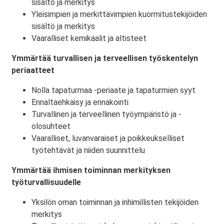
sisältö ja merkitys
Yleisimpien ja merkittävimpien kuormitustekijöiden
sisältö ja merkitys
Vaaralliset kemikaalit ja altisteet
Ymmärtää turvallisen ja terveellisen työskentelyn
periaatteet
Nolla tapaturmaa -periaate ja tapaturmien syyt
Ennaltaehkäisy ja ennakointi
Turvallinen ja terveellinen työympäristö ja -
olosuhteet
Vaaralliset, luvanvaraiset ja poikkeukselliset
työtehtävät ja niiden suunnittelu
Ymmärtää ihmisen toiminnan merkityksen
työturvallisuudelle
Yksilön oman toiminnan ja inhimillisten tekijöiden
merkitys