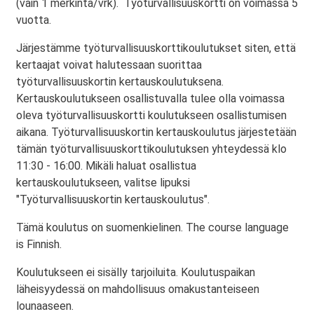
(vain 1 merkintä/vrk). Työturvallisuuskortti on voimassa 5
vuotta.
Järjestämme työturvallisuuskorttikoulutukset siten, että
kertaajat voivat halutessaan suorittaa
työturvallisuuskortin kertauskoulutuksena.
Kertauskoulutukseen osallistuvalla tulee olla voimassa
oleva työturvallisuuskortti koulutukseen osallistumisen
aikana. Työturvallisuuskortin kertauskoulutus järjestetään
tämän työturvallisuuskorttikoulutuksen yhteydessä klo
11:30 - 16:00. Mikäli haluat osallistua
kertauskoulutukseen, valitse lipuksi
"Työturvallisuuskortin kertauskoulutus".
Tämä koulutus on suomenkielinen. The course language
is Finnish.
Koulutukseen ei sisälly tarjoiluita. Koulutuspaikan
läheisyydessä on mahdollisuus omakustanteiseen
lounaaseen.