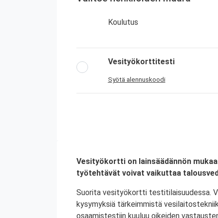
Koulutus
Vesityökorttitesti
Syötä alennuskoodi
Vesityökortti on lainsäädännön mukaan o
työtehtävät voivat vaikuttaa talousved
Suorita vesityökortti testitilaisuudessa. 
kysymyksiä tärkeimmistä vesilaitostekniikk
osaamistestiin kuuluu oikeiden vastausten l