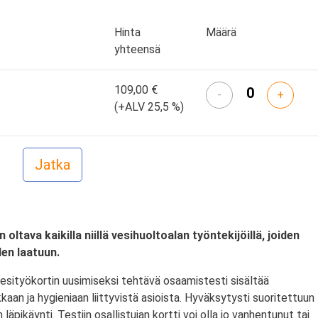
Hinta
Määrä
yhteensä
109,00 €
-
+
(+ALV 25,5 %)
ltava kaikilla niillä vesihuoltoalan työntekijöillä, joiden
en laatuun.
Vesityökortin uusimiseksi tehtävä osaamistesti sisältää
aan ja hygieniaan liittyvistä asioista. Hyväksytysti suoritettuun
äpikäynti. Testiin osallistujan kortti voi olla jo vanhentunut tai