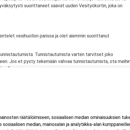
yväksytysti suorittaneet saavat uuden Vesityökortin, joka on
kentelet vesihuollon parissa ja olet aiemmin suorittanut
tunnistautumista. Tunnistautumista varten tarvitset joko
een. Jos et pysty tekemään vahvaa tunnistautumista, ota meihi
in alkua.
inosten räätälöimiseen, sosiaalisen median ominaisuuksien tuk
sosiaalisen median, mainosalan ja analytiikka-alan kumppaneillem