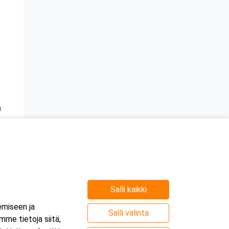
n
Järjestäjä
Salli kaikki
emiseen ja
Salli valinta
me tietoja siitä,