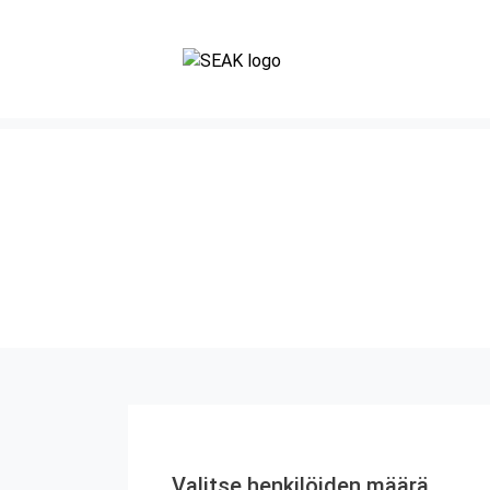
Valitse henkilöiden määrä