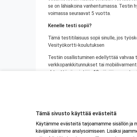
se on lähiaikoina vanhentumassa. Testin h
voimassa seuraavat 5 vuotta.
Kenelle testi sopii?
Tämä testitilaisuus sopii sinulle, jos työs
Vesityökortti-koulutuksen
Testiin osallistuminen edellyttää vahvaa 
verkkopankkitunnukset tai mobiilivarment
yhteyttä viimeistään 10 päivää ennen test
Tämä sivusto käyttää evästeitä
Käytämme evästeitä tarjoamamme sisällön ja ma
kävijämäärämme analysoimiseen. Lisäksi jaamme 