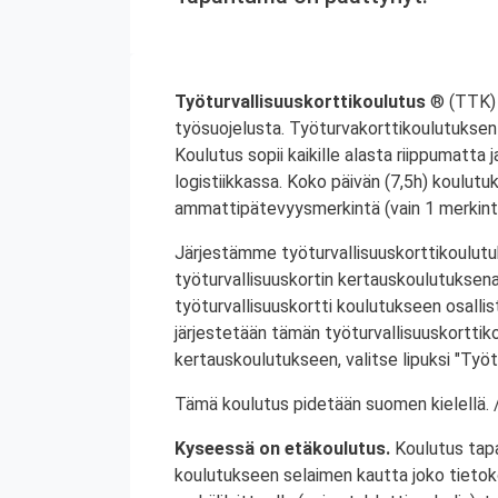
Työturvallisuuskorttikoulutus
® (TTK) 
työsuojelusta. Työturvakorttikoulutuksen 
Koulutus sopii kaikille alasta riippumatta j
logistiikkassa. Koko päivän (7,5h) koulutu
ammattipätevyysmerkintä (vain 1 merkintä
Järjestämme työturvallisuuskorttikoulutuk
työturvallisuuskortin kertauskoulutuksena
työturvallisuuskortti koulutukseen osalli
järjestetään tämän työturvallisuuskorttiko
kertauskoulutukseen, valitse lipuksi "Työt
Tämä koulutus pidetään suomen kielellä. /
Kyseessä on etäkoulutus.
Koulutus tap
koulutukseen selaimen kautta joko tietokon