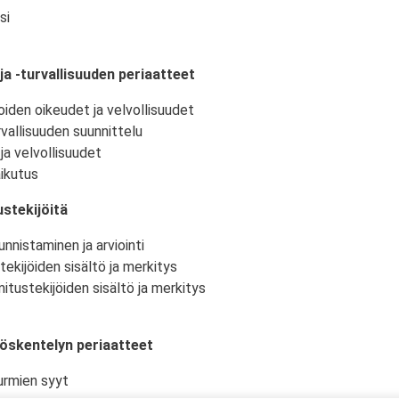
si
ja -turvallisuuden periaatteet
oiden oikeudet ja velvollisuudet
vallisuuden suunnittelu
ja velvollisuudet
ikutus
stekijöitä
nnistaminen ja arviointi
tekijöiden sisältö ja merkitys
itustekijöiden sisältö ja merkitys
yöskentelyn periaatteet
urmien syyt