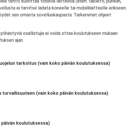
ulee tentti suorittaa toisella laitteella (esim. tabletti, puhelin,
llusta ei tarvitse ladata koneelle tai mobiililaitteelle erikseen.
 löydät sen omasta sovelluskaupasta. Tarkemmat ohjeet
myöhästyviä osallistujia ei voida ottaa koulutukseen mukaan.
tuksen ajan.
uojelun tarkoitus (vain koko päivän koulutuksessa)
a turvallisuuteen (vain koko päivän koulutuksessa)
o päivän koulutuksessa)