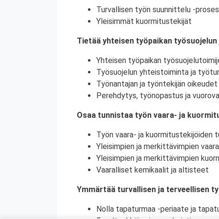
Turvallisen työn suunnittelu -proses
Yleisimmät kuormitustekijät
Tietää yhteisen työpaikan työsuojelun 
Yhteisen työpaikan työsuojelutoimij
Työsuojelun yhteistoiminta ja työtur
Työnantajan ja työntekijän oikeudet 
Perehdytys, työnopastus ja vuorova
Osaa tunnistaa työn vaara- ja kuormitu
Työn vaara- ja kuormitustekijöiden tu
Yleisimpien ja merkittävimpien vaara
Yleisimpien ja merkittävimpien kuorm
Vaaralliset kemikaalit ja altisteet
Ymmärtää turvallisen ja terveellisen t
Nolla tapaturmaa -periaate ja tapat