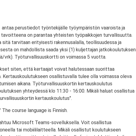
antaa perustiedot työntekijälle työympäristön vaaroista ja
tavoitteena on parantaa yhteisten työpaikkojen turvallisuutta.
a sitä tarvitaan erityisesti rakennusalalla, teollisuudessa ja
ksesta on mahdollista saada yksi (1) kuljettajan jatkokoulutuksen
/vrk). Työturvallisuuskortti on voimassa 5 vuotta.
set siten, että kertaajat voivat halutessaan suorittaa
. Kertauskoulutukseen osallistuvalla tulee olla voimassa oleva
stumisen aikana. Työturvallisuuskortin kertauskoulutus
ulutuksen yhteydessä klo 11:30 - 16:00. Mikäli haluat osallistua
urvallisuuskortin kertauskoulutus".
 The course language is Finnish.
ahtuu Microsoft Teams-sovelluksella. Voit osallistua
eella tai mobiililaitteella. Mikäli osallistut koulutukseen