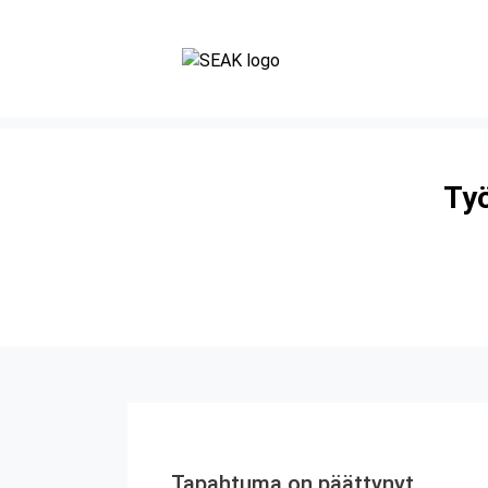
Työ
Tapahtuma on päättynyt.