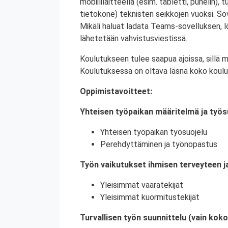
mobiililaitteella (esim. tabletti, puhelin), t
tietokone) teknisten seikkojen vuoksi. Sove
Mikäli haluat ladata Teams-sovelluksen,
lähetetään vahvistusviestissä.
Koulutukseen tulee saapua ajoissa, sillä 
Koulutuksessa on oltava läsnä koko koulu
Oppimistavoitteet:
Yhteisen työpaikan määritelmä ja työs
Yhteisen työpaikan työsuojelu
Perehdyttäminen ja työnopastus
Työn vaikutukset ihmisen terveyteen j
Yleisimmät vaaratekijät
Yleisimmät kuormitustekijät
Turvallisen työn suunnittelu (vain kok