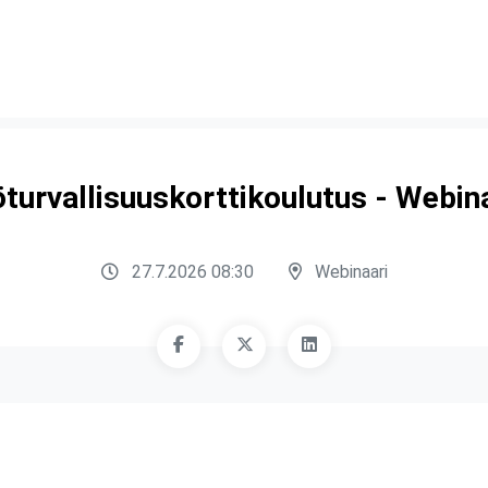
turvallisuuskorttikoulutus - Webin
27.7.2026 08:30
Webinaari