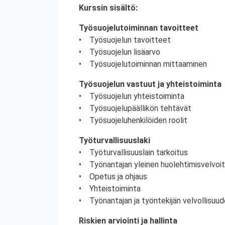
Kurssin sisältö:
Työsuojelutoiminnan tavoitteet
• Työsuojelun tavoitteet
• Työsuojelun lisäarvo
• Työsuojelutoiminnan mittaaminen
Työsuojelun vastuut ja yhteistoiminta
• Työsuojelun yhteistoiminta
• Työsuojelupäällikön tehtävät
• Työsuojeluhenkilöiden roolit
Työturvallisuuslaki
• Työturvallisuuslain tarkoitus
• Työnantajan yleinen huolehtimisvelvoi
• Opetus ja ohjaus
• Yhteistoiminta
• Työnantajan ja työntekijän velvollisuud
Riskien arviointi ja hallinta