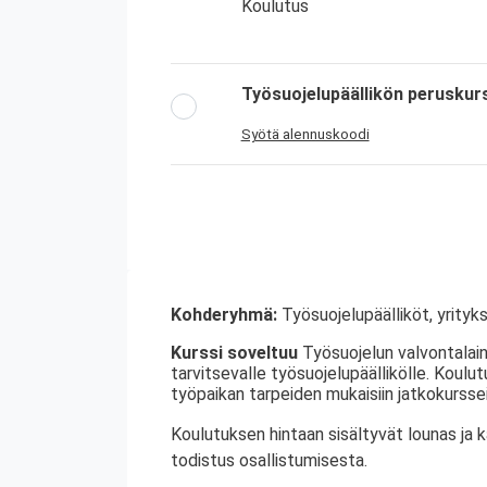
Koulutus
Työsuojelupäällikön peruskur
Syötä alennuskoodi
Kohderyhmä:
Työsuojelupäälliköt, yrityks
Kurssi soveltuu
Työsuojelun valvontalain
tarvitsevalle työsuojelupäällikölle. Koulu
työpaikan tarpeiden mukaisiin jatkokurssei
Koulutuksen hintaan sisältyvät lounas ja 
todistus osallistumisesta.