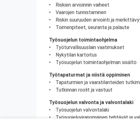
• Riskien arvioinnin vaiheet
• Vaarojen tunnistaminen
• Riskin suuruuden arviointi ja merkittä
• Toimenpiteet, seuranta ja palaute
Työsuojelun toimintaohjelma
• Työturvallisuuslain vaatimukset
• Nykytilan kartoitus
• Työsuojelun toimintaohjelman sisältö
Työtapaturmat ja niistä oppiminen
• Tapaturmien ja vaaratilanteiden tutkim
• Tutkinnan roolit ja vastuut
Työsuojelun valvonta ja valvontalaki
• Työsuojelun valvontalaki
• Työsuojeluviranomaisen tehtävät ja va
• Työsuojeluviranomaisen ja tarkastajan
• Työsuojelutarkastus