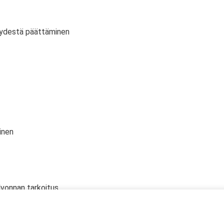
vyydestä päättäminen
inen
lvonnan tarkoitus
 oikeudet