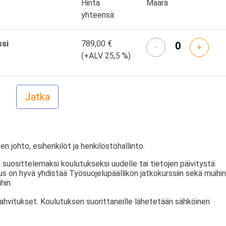
Hinta
Määrä
yhteensä
ssi
789,00 €
-
+
(+ALV 25,5 %)
en johto, esihenkilöt ja henkilöstöhallinto.
 suosittelemaksi koulutukseksi uudelle tai tietojen päivitystä
tus on hyvä yhdistää Työsuojelupäällikön jatkokurssiin sekä muihin
hin.
kahvitukset. Koulutuksen suorittaneille lähetetään sähköinen