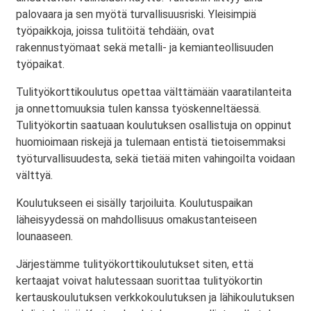
palovaara ja sen myötä turvallisuusriski. Yleisimpiä
työpaikkoja, joissa tulitöitä tehdään, ovat
rakennustyömaat sekä metalli- ja kemianteollisuuden
työpaikat.
Tulityökorttikoulutus opettaa välttämään vaaratilanteita
ja onnettomuuksia tulen kanssa työskenneltäessä.
Tulityökortin saatuaan koulutuksen osallistuja on oppinut
huomioimaan riskejä ja tulemaan entistä tietoisemmaksi
työturvallisuudesta, sekä tietää miten vahingoilta voidaan
välttyä.
Koulutukseen ei sisälly tarjoiluita. Koulutuspaikan
läheisyydessä on mahdollisuus omakustanteiseen
lounaaseen.
Järjestämme tulityökorttikoulutukset siten, että
kertaajat voivat halutessaan suorittaa tulityökortin
kertauskoulutuksen verkkokoulutuksen ja lähikoulutuksen