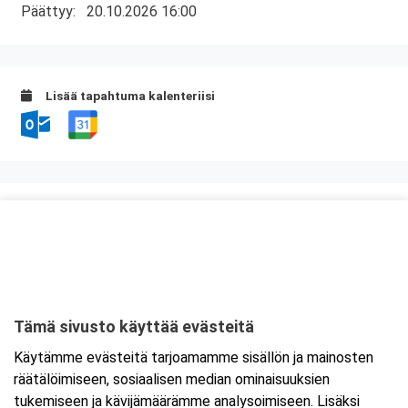
Päättyy:
20.10.2026 16:00
Lisää tapahtuma kalenteriisi
Kurssipaikka
ABC Palokka
Palokanorsi 10
40270 Jyväskylä
Tämä sivusto käyttää evästeitä
Tarkempi kartta ja ajo-ohjeet
Käytämme evästeitä tarjoamamme sisällön ja mainosten
räätälöimiseen, sosiaalisen median ominaisuuksien
tukemiseen ja kävijämäärämme analysoimiseen. Lisäksi