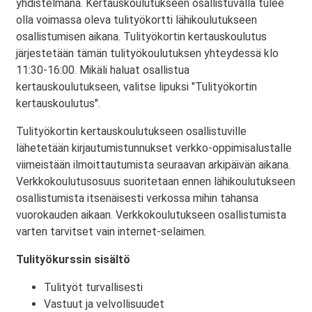
yhdistelmänä. Kertauskoulutukseen osallistuvalla tulee
olla voimassa oleva tulityökortti lähikoulutukseen
osallistumisen aikana. Tulityökortin kertauskoulutus
järjestetään tämän tulityökoulutuksen yhteydessä klo
11:30-16:00. Mikäli haluat osallistua
kertauskoulutukseen, valitse lipuksi "Tulityökortin
kertauskoulutus".
Tulityökortin kertauskoulutukseen osallistuville
lähetetään kirjautumistunnukset verkko-oppimisalustalle
viimeistään ilmoittautumista seuraavan arkipäivän aikana.
Verkkokoulutusosuus suoritetaan ennen lähikoulutukseen
osallistumista itsenäisesti verkossa mihin tahansa
vuorokauden aikaan. Verkkokoulutukseen osallistumista
varten tarvitset vain internet-selaimen.
Tulityökurssin sisältö
Tulityöt turvallisesti
Vastuut ja velvollisuudet