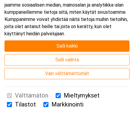
jaamme sosiaalisen median, mainosalan ja analytiikka-alan
kumppaneillemme tietoja siitä, miten käytät sivustoamme.
Kumppanimme voivat yhdistää näitä tietoja muihin tietoihin,
joita olet antanut heille tai joita on kerätty, kun olet
käyttänyt heidän palvelujaan.
Salli kaikki
Salli valinta
Vain välttämättömät
Välttämätön
Mieltymykset
Tilastot
Markkinointi
Suomen Ensiapukoulutus Oy / Valimotie 21 / 00380 Helsinki
010 5251 260 /
kurssille@suomenensiapukoulutus.fi
Tietosuojaseloste ja evästeiden käyttö