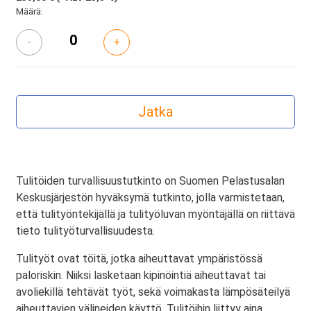
Määrä:
-
+
Tulitöiden turvallisuustutkinto on Suomen Pelastusalan
Keskusjärjestön hyväksymä tutkinto, jolla varmistetaan,
että tulityöntekijällä ja tulityöluvan myöntäjällä on riittävä
tieto tulityöturvallisuudesta.
Tulityöt ovat töitä, jotka aiheuttavat ympäristössä
paloriskin. Niiksi lasketaan kipinöintiä aiheuttavat tai
avoliekillä tehtävät työt, sekä voimakasta lämpösäteilyä
aiheuttavien välineiden käyttö. Tulitöihin liittyy aina