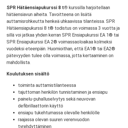
SPR Hätäensiapukurssi 8 t®
kurssilla harjoitellaan
hätäensiavun aiheita. Tavoitteena on lisätä
auttamisrohkeutta henkeä uhkaavissa tilanteissa. SPR
Hätäensiapukurssi 8 t® todistus on voimassa 3 vuotta ja
sillä voi jatkaa yhden kerran SPR Ensiapukurssi EA 1® tai
SPR Ensiapukurssi EA 2® voimassaoloaikaa kolmeksi
vuodeksi eteenpäin. Huomioithan, että EA1® tai EA2®
pätevyyden tulee olla voimassa, jotta kertaaminen on
mahdollista.
Koulutuksen sisältö
toiminta auttamistilanteessa
tajuttoman henkilön tunnistaminen ja ensiapu
painelu-puhalluselvytys sekä neuvovan
defibrillaattorin käyttö
ensiapu tukehtumassa olevalle henkilölle
raajassa olevan suuren verenvuodon
tyrehdyttäminen