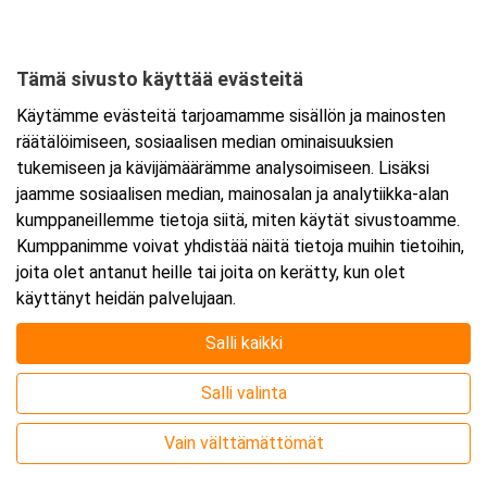
Tämä sivusto käyttää evästeitä
Ajankohta
Käytämme evästeitä tarjoamamme sisällön ja mainosten
Alkaa:
16.11.2026 08:30
räätälöimiseen, sosiaalisen median ominaisuuksien
Päättyy:
16.11.2026 15:30
tukemiseen ja kävijämäärämme analysoimiseen. Lisäksi
jaamme sosiaalisen median, mainosalan ja analytiikka-alan
kumppaneillemme tietoja siitä, miten käytät sivustoamme.
Lisää tapahtuma kalenteriisi
Kumppanimme voivat yhdistää näitä tietoja muihin tietoihin,
joita olet antanut heille tai joita on kerätty, kun olet
käyttänyt heidän palvelujaan.
Salli kaikki
Kurssipaikka
Salli valinta
Webinaari
Vain välttämättömät