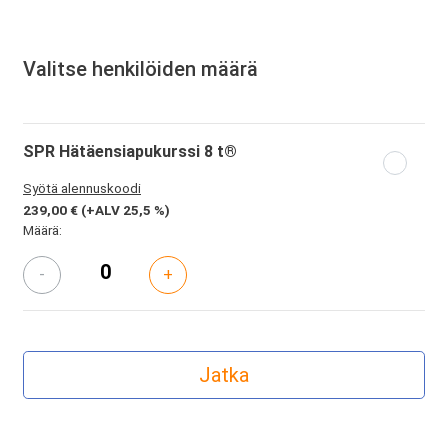
Valitse henkilöiden määrä
SPR Hätäensiapukurssi 8 t®
Syötä alennuskoodi
239,00 €
(+ALV 25,5 %)
Määrä:
-
+