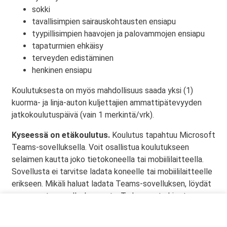
sokki
tavallisimpien sairauskohtausten ensiapu
tyypillisimpien haavojen ja palovammojen ensiapu
tapaturmien ehkäisy
terveyden edistäminen
henkinen ensiapu
Koulutuksesta on myös mahdollisuus saada yksi (1)
kuorma- ja linja-auton kuljettajien ammattipätevyyden
jatkokoulutuspäivä (vain 1 merkintä/vrk).
Kyseessä on etäkoulutus.
Koulutus tapahtuu Microsoft
Teams-sovelluksella. Voit osallistua koulutukseen
selaimen kautta joko tietokoneella tai mobiililaitteella.
Sovellusta ei tarvitse ladata koneelle tai mobiililaitteelle
erikseen. Mikäli haluat ladata Teams-sovelluksen, löydät
sen omasta sovelluskaupasta. Tarkemmat ohjeet
lähetetään vahvistusviestissä.