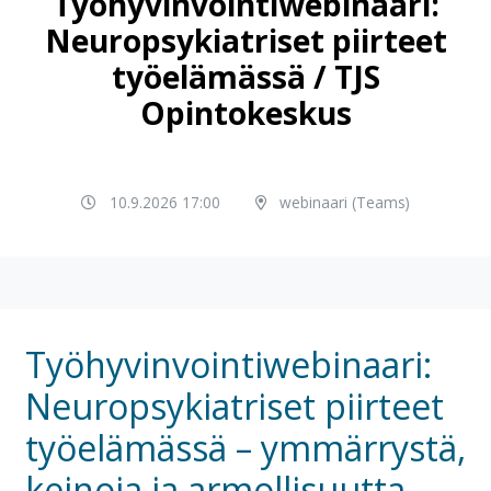
Työhyvinvointiwebinaari:
Neuropsykiatriset piirteet
työelämässä / TJS
Opintokeskus
10.9.2026 17:00
webinaari (Teams)
Työhyvinvointiwebinaari:
Neuropsykiatriset piirteet
työelämässä – ymmärrystä,
keinoja ja armollisuutta