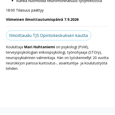
Kuinka huomioida neuromoninaisuus työyhteisössä
18:00 Tilaisuus päättyy
Viimeinen ilmoittautumispäivä 7.9.2026
Ilmoittaudu TJS Opintokeskuksen kautta
Kouluttaja
Mari Huhtaniemi
on psykologi (PsM),
terveyspsykologian erikoispsykologi, työnohjaaja (STOry),
neuropsykiatrinen valmentaja. Hän on työskennellyt 20 vuotta
neurokirjon parissa kuntoutus-, asiantuntija- ja koulutustyötä
tehden.