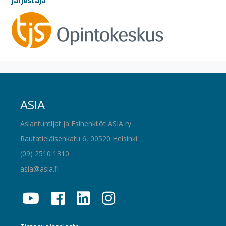
Järjestäjä
ASIA
Asiantuntijat ja Esihenkilöt ASIA ry
Rautatieläisenkatu 6, 00520 Helsinki
(09) 2510 1310
asia@asia.fi