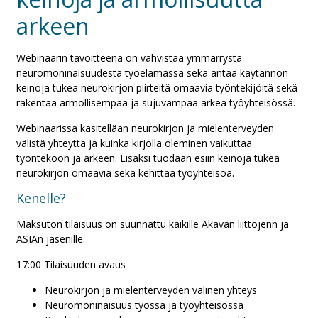
arkeen
Webinaarin tavoitteena on vahvistaa ymmärrystä
neuromoninaisuudesta työelämässä sekä antaa käytännön
keinoja tukea neurokirjon piirteitä omaavia työntekijöitä sekä
rakentaa armollisempaa ja sujuvampaa arkea työyhteisössä.
Webinaarissa käsitellään neurokirjon ja mielenterveyden
välistä yhteyttä ja kuinka kirjolla oleminen vaikuttaa
työntekoon ja arkeen. Lisäksi tuodaan esiin keinoja tukea
neurokirjon omaavia sekä kehittää työyhteisöä.
Kenelle?
Maksuton tilaisuus on suunnattu kaikille Akavan liittojenn ja
ASIAn jäsenille.
17:00 Tilaisuuden avaus
Neurokirjon ja mielenterveyden välinen yhteys
Neuromoninaisuus työssä ja työyhteisössä