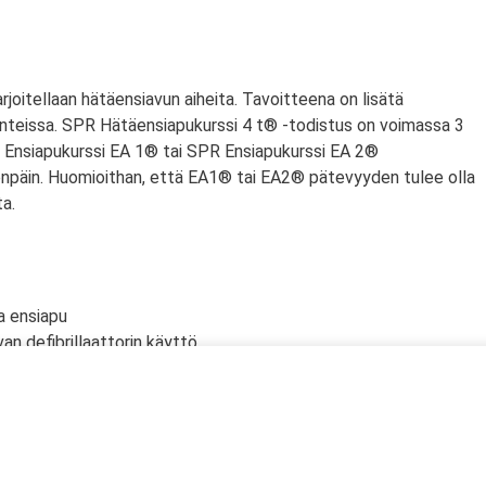
harjoitellaan hätäensiavun aiheita. Tavoitteena on lisätä
nteissa. SPR Hätäensiapukurssi 4 t® -todistus on voimassa 3
PR Ensiapukurssi EA 1® tai SPR Ensiapukurssi EA 2®
npäin. Huomioithan, että EA1® tai EA2® pätevyyden tulee olla
a.
a ensiapu
an defibrillaattorin käyttö
lölle
n tyrehdyttäminen