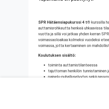
SPR Hätäensiapukurssi 4 t®
kurssilla 
auttamisrohkeutta henkeä uhkaavissa tila
vuotta ja sillä voi jatkaa yhden kerran S
voimassaoloaikaa kolmeksi vuodeksi etee
voimassa, jotta kertaaminen on mahdollist
Koulutuksen sisältö:
toiminta auttamistilanteessa
tajuttoman henkilön tunnistaminen j
painelu-puhalluselvytys sekä neuvov
ensiapu tukehtumassa olevalle henki
raajassa olevan suuren verenvuodo
sokki
tapaturmien ehkäisy