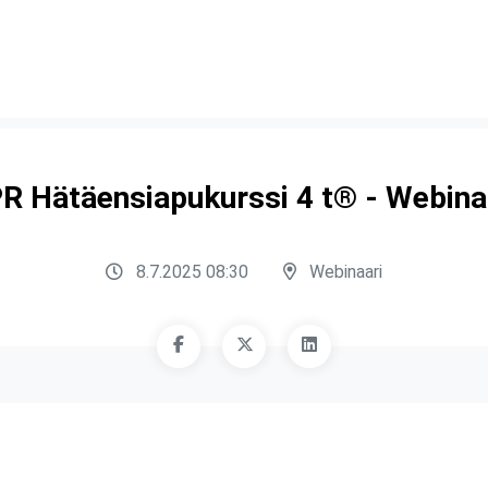
R Hätäensiapukurssi 4 t® - Webina
8.7.2025 08:30
Webinaari