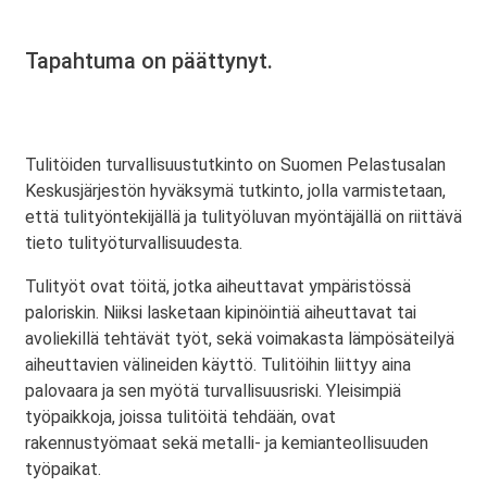
Tapahtuma on päättynyt.
Tulitöiden turvallisuustutkinto on Suomen Pelastusalan
Keskusjärjestön hyväksymä tutkinto, jolla varmistetaan,
että tulityöntekijällä ja tulityöluvan myöntäjällä on riittävä
tieto tulityöturvallisuudesta.
Tulityöt ovat töitä, jotka aiheuttavat ympäristössä
paloriskin. Niiksi lasketaan kipinöintiä aiheuttavat tai
avoliekillä tehtävät työt, sekä voimakasta lämpösäteilyä
aiheuttavien välineiden käyttö. Tulitöihin liittyy aina
palovaara ja sen myötä turvallisuusriski. Yleisimpiä
työpaikkoja, joissa tulitöitä tehdään, ovat
rakennustyömaat sekä metalli- ja kemianteollisuuden
työpaikat.