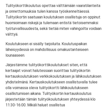
Tulityökorttikoulutus opettaa välttämään vaaratilanteita
ja onnettomuuksia tulen kanssa työskenneltäessä.
Tulityökortin saatuaan koulutuksen osallistuja on oppinut
huomioimaan riskejä ja tulemaan entistä tietoisemmaksi
työturvallisuudesta, sekä tietää miten vahingoilta voidaan
välttyä.
Koulutukseen ei sisälly tarjoiluita. Koulutuspaikan
läheisyydessä on mahdollisuus omakustanteiseen
lounaaseen.
Järjestämme tulityökorttikoulutukset siten, että
kertaajat voivat halutessaan suorittaa tulityökortin
kertauskoulutuksen verkkokoulutuksen ja lähikoulutuksen
yhdistelmänä. Kertauskoulutukseen osallistuvalla tulee
olla voimassa oleva tulityökortti lähikoulutukseen
osallistumisen aikana. Tulityökortin kertauskoulutus
järjestetään tämän tulityökoulutuksen yhteydessä klo
11:30-16:00. Mikäli haluat osallistua