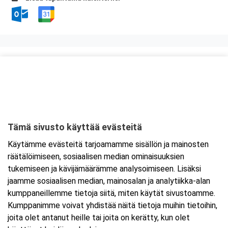
Kurssipaikka
Knitter Business Park, Preston koulutustilat
Kutojantie 6-8 (8.krs)
02630 Espoo
Tämä sivusto käyttää evästeitä
Tarkempi kartta ja ajo-ohjeet
Käytämme evästeitä tarjoamamme sisällön ja mainosten
räätälöimiseen, sosiaalisen median ominaisuuksien
tukemiseen ja kävijämäärämme analysoimiseen. Lisäksi
jaamme sosiaalisen median, mainosalan ja analytiikka-alan
kumppaneillemme tietoja siitä, miten käytät sivustoamme.
Kumppanimme voivat yhdistää näitä tietoja muihin tietoihin,
joita olet antanut heille tai joita on kerätty, kun olet