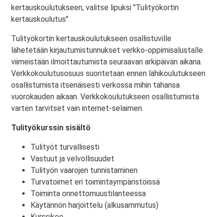
kertauskoulutukseen, valitse lipuksi "Tulityökortin
kertauskoulutus".
Tulityökortin kertauskoulutukseen osallistuville
lähetetään kirjautumistunnukset verkko-oppimisalustalle
viimeistään ilmoittautumista seuraavan arkipäivän aikana.
Verkkokoulutusosuus suoritetaan ennen lähikoulutukseen
osallistumista itsenäisesti verkossa mihin tahansa
vuorokauden aikaan. Verkkokoulutukseen osallistumista
varten tarvitset vain internet-selaimen.
Tulityökurssin sisältö
Tulityöt turvallisesti
Vastuut ja velvollisuudet
Tulityön vaarojen tunnistaminen
Turvatoimet eri toimintaympäristöissä
Toiminta onnettomuustilanteessa
Käytännön harjoittelu (alkusammutus)
Kurssikoe