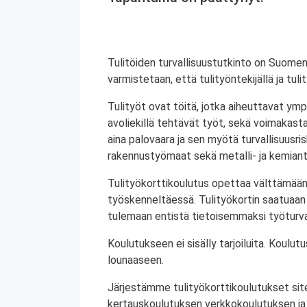
Tulitöiden turvallisuustutkinto on Suomen
varmistetaan, että tulityöntekijällä ja tul
Tulityöt ovat töitä, jotka aiheuttavat ympä
avoliekillä tehtävät työt, sekä voimakasta 
aina palovaara ja sen myötä turvallisuusrisk
rakennustyömaat sekä metalli- ja kemiant
Tulityökorttikoulutus opettaa välttämään
työskenneltäessä. Tulityökortin saatuaan 
tulemaan entistä tietoisemmaksi työturval
Koulutukseen ei sisälly tarjoiluita. Koul
lounaaseen.
Järjestämme tulityökorttikoulutukset site
kertauskoulutuksen verkkokoulutuksen ja