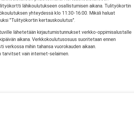
lityökortti lähikoulutukseen osallistumisen aikana. Tulityökortin
yökoulutuksen yhteydessä klo 11:30-16:00. Mikäli haluat
puksi "Tulityökortin kertauskoulutus".
tuville lähetetään kirjautumistunnukset verkko-oppimisalustalle
rkipäivän aikana. Verkkokoulutusosuus suoritetaan ennen
sti verkossa mihin tahansa vuorokauden aikaan.
tarvitset vain internet-selaimen.
ssä
s)
lityökortti on voimassa Suomen lisäksi myös Norjassa ja