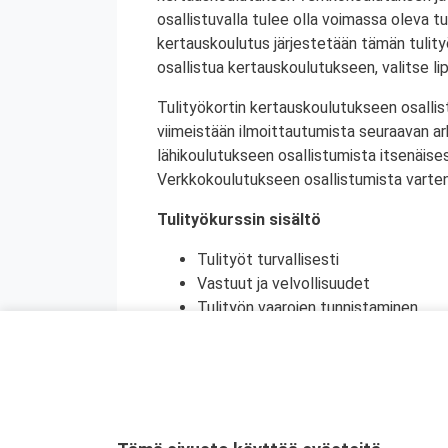
osallistuvalla tulee olla voimassa oleva tu
kertauskoulutus järjestetään tämän tulit
osallistua kertauskoulutukseen, valitse li
Tulityökortin kertauskoulutukseen osallis
viimeistään ilmoittautumista seuraavan a
lähikoulutukseen osallistumista itsenäise
Verkkokoulutukseen osallistumista varten 
Tulityökurssin sisältö
Tulityöt turvallisesti
Vastuut ja velvollisuudet
Tulityön vaarojen tunnistaminen
Turvatoimet eri toimintaympäristöi
Toiminta onnettomuustilanteessa
Käytännön harjoittelu (alkusammutu
Kurssikoe
Tulityökortti on voimassa viisi vuotta. Tu