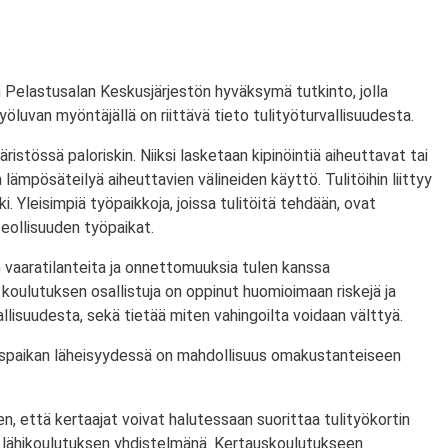
 Pelastusalan Keskusjärjestön hyväksymä tutkinto, jolla
ityöluvan myöntäjällä on riittävä tieto tulityöturvallisuudesta.
ristössä paloriskin. Niiksi lasketaan kipinöintiä aiheuttavat tai
lämpösäteilyä aiheuttavien välineiden käyttö. Tulitöihin liittyy
i. Yleisimpiä työpaikkoja, joissa tulitöitä tehdään, ovat
eollisuuden työpaikat.
 vaaratilanteita ja onnettomuuksia tulen kanssa
koulutuksen osallistuja on oppinut huomioimaan riskejä ja
lisuudesta, sekä tietää miten vahingoilta voidaan välttyä.
utuspaikan läheisyydessä on mahdollisuus omakustanteiseen
n, että kertaajat voivat halutessaan suorittaa tulityökortin
 lähikoulutuksen yhdistelmänä. Kertauskoulutukseen