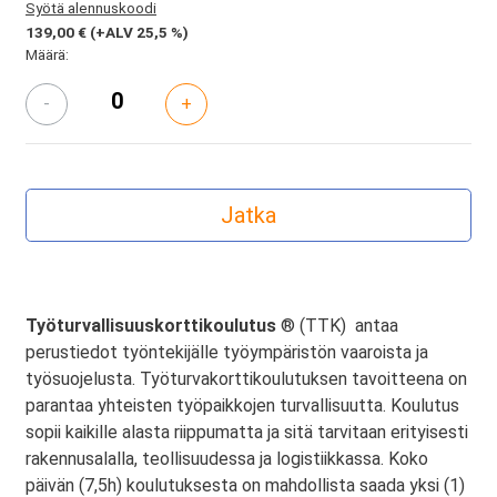
Syötä alennuskoodi
139,00 €
(+ALV 25,5 %)
Määrä:
-
+
Työturvallisuuskorttikoulutus
® (TTK) antaa
perustiedot työntekijälle työympäristön vaaroista ja
työsuojelusta. Työturvakorttikoulutuksen tavoitteena on
parantaa yhteisten työpaikkojen turvallisuutta. Koulutus
sopii kaikille alasta riippumatta ja sitä tarvitaan erityisesti
rakennusalalla, teollisuudessa ja logistiikkassa. Koko
päivän (7,5h) koulutuksesta on mahdollista saada yksi (1)