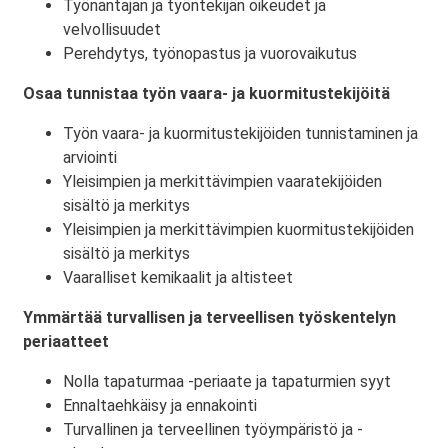
Työnantajan ja työntekijän oikeudet ja
velvollisuudet
Perehdytys, työnopastus ja vuorovaikutus
Osaa tunnistaa työn vaara- ja kuormitustekijöitä
Työn vaara- ja kuormitustekijöiden tunnistaminen ja
arviointi
Yleisimpien ja merkittävimpien vaaratekijöiden
sisältö ja merkitys
Yleisimpien ja merkittävimpien kuormitustekijöiden
sisältö ja merkitys
Vaaralliset kemikaalit ja altisteet
Ymmärtää turvallisen ja terveellisen työskentelyn
periaatteet
Nolla tapaturmaa -periaate ja tapaturmien syyt
Ennaltaehkäisy ja ennakointi
Turvallinen ja terveellinen työympäristö ja -