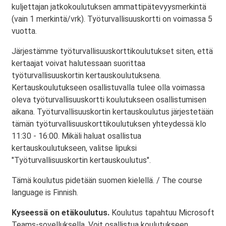
kuljettajan jatkokoulutuksen ammattipätevyysmerkintä
(vain 1 merkintä/vrk). Työturvallisuuskortti on voimassa 5
vuotta.
Järjestämme työturvallisuuskorttikoulutukset siten, että
kertaajat voivat halutessaan suorittaa
työturvallisuuskortin kertauskoulutuksena.
Kertauskoulutukseen osallistuvalla tulee olla voimassa
oleva työturvallisuuskortti koulutukseen osallistumisen
aikana. Työturvallisuuskortin kertauskoulutus järjestetään
tämän työturvallisuuskorttikoulutuksen yhteydessä klo
11:30 - 16:00. Mikäli haluat osallistua
kertauskoulutukseen, valitse lipuksi
"Työturvallisuuskortin kertauskoulutus".
Tämä koulutus pidetään suomen kielellä. / The course
language is Finnish.
Kyseessä on etäkoulutus.
Koulutus tapahtuu Microsoft
Teams-sovelluksella. Voit osallistua koulutukseen