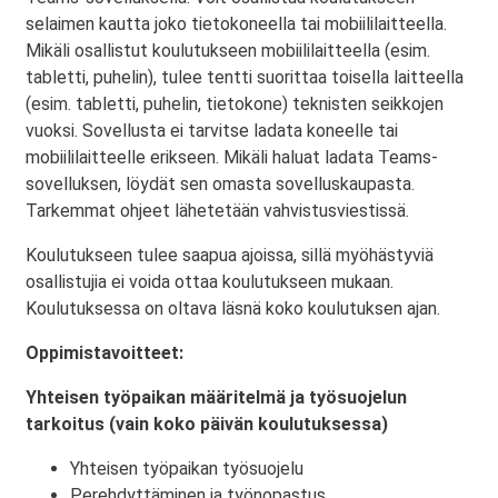
selaimen kautta joko tietokoneella tai mobiililaitteella.
Mikäli osallistut koulutukseen mobiililaitteella (esim.
tabletti, puhelin), tulee tentti suorittaa toisella laitteella
(esim. tabletti, puhelin, tietokone) teknisten seikkojen
vuoksi. Sovellusta ei tarvitse ladata koneelle tai
mobiililaitteelle erikseen. Mikäli haluat ladata Teams-
sovelluksen, löydät sen omasta sovelluskaupasta.
Tarkemmat ohjeet lähetetään vahvistusviestissä.
Koulutukseen tulee saapua ajoissa, sillä myöhästyviä
osallistujia ei voida ottaa koulutukseen mukaan.
Koulutuksessa on oltava läsnä koko koulutuksen ajan.
Oppimistavoitteet:
Yhteisen työpaikan määritelmä ja työsuojelun
tarkoitus (vain koko päivän koulutuksessa)
Yhteisen työpaikan työsuojelu
Perehdyttäminen ja työnopastus