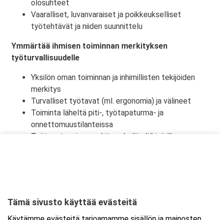
olosuhteet
Vaaralliset, luvanvaraiset ja poikkeukselliset
työtehtävät ja niiden suunnittelu
Ymmärtää ihmisen toiminnan merkityksen
työturvallisuudelle
Yksilön oman toiminnan ja inhimillisten tekijöiden
merkitys
Turvalliset työtavat (ml. ergonomia) ja välineet
Toiminta läheltä piti-, työtapaturma- ja
onnettomuustilanteissa
Työtapaturmien merkitys yksilön lähipiirille,
työyhteisölle ja yhteiskunnalle
Tämä sivusto käyttää evästeitä
Ajankohta
Käytämme evästeitä tarjoamamme sisällön ja mainosten
Alkaa:
28.8.2026 08:30