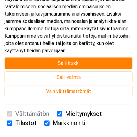
räätälöimiseen, sosiaalisen median ominaisuuksien
Päättyy:
28.8.2026 16:00
tukemiseen ja kävijämäärämme analysoimiseen. Lisäksi
jaamme sosiaalisen median, mainosalan ja analytiikka-alan
kumppaneillemme tietoja siitä, miten käytät sivustoamme.
Lisää tapahtuma kalenteriisi
Kumppanimme voivat yhdistää näitä tietoja muihin tietoihin,
joita olet antanut heille tai joita on kerätty, kun olet
käyttänyt heidän palvelujaan.
Salli kaikki
Kurssipaikka
Salli valinta
Webinaari
Vain välttämättömät
Välttämätön
Mieltymykset
Tilastot
Markkinointi
Suomen Ensiapukoulutus Oy / Valimotie 21 / 00380 Helsinki
010 5251 260 /
kurssille@suomenensiapukoulutus.fi