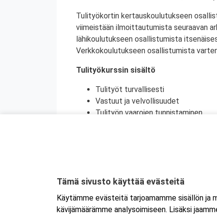
Tulityökortin kertauskoulutukseen osallis
viimeistään ilmoittautumista seuraavan a
lähikoulutukseen osallistumista itsenäise
Verkkokoulutukseen osallistumista varten 
Tulityökurssin sisältö
Tulityöt turvallisesti
Vastuut ja velvollisuudet
Tulityön vaarojen tunnistaminen
Turvatoimet eri toimintaympäristöi
Toiminta onnettomuustilanteessa
Käytännön harjoittelu (alkusammutu
Kurssikoe
Tulityökortti on voimassa viisi vuotta. Tu
Tämä sivusto käyttää evästeitä
Tanskassa. Pohjoismaisten palontorjunta
Käytämme evästeitä tarjoamamme sisällön ja ma
Ruotsin tulityökoulutus uudistui heinäku
kävijämäärämme analysoimiseen. Lisäksi jaamme 
Ruotsissa enää pätevä.