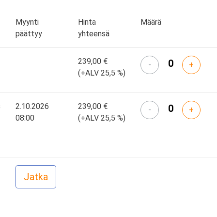
Myynti
Hinta
Määrä
päättyy
yhteensä
239,00 €
-
+
(+ALV 25,5 %)
s
2.10.2026
239,00 €
-
+
08:00
(+ALV 25,5 %)