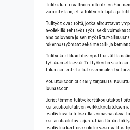
Tulitöiden turvallisuustutkinto on Suomen
varmistetaan, että tulityöntekijällä ja tul
Tulityöt ovat töitä, jotka aiheuttavat ympä
avoliekillä tehtävät työt, sekä voimakasta 
aina palovaara ja sen myötä turvallisuusrisk
rakennustyömaat sekä metalli- ja kemiant
Tulityökorttikoulutus opettaa välttämään
työskenneltäessä. Tulityökortin saatuaan 
tulemaan entistä tietoisemmaksi työturval
Koulutukseen ei sisälly tarjoiluita. Koul
lounaaseen.
Järjestämme tulityökorttikoulutukset site
kertauskoulutuksen verkkokoulutuksen ja
osallistuvalla tulee olla voimassa oleva tu
kertauskoulutus järjestetään tämän tulit
osallistua kertauskoulutukseen, valitse li