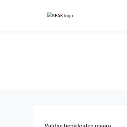
Valitse henkilöiden määrä