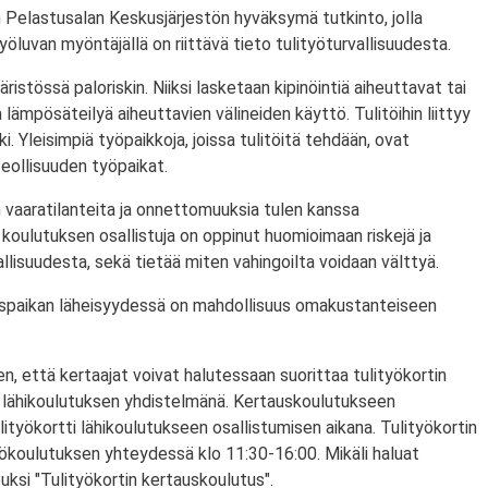
 Pelastusalan Keskusjärjestön hyväksymä tutkinto, jolla
ityöluvan myöntäjällä on riittävä tieto tulityöturvallisuudesta.
ristössä paloriskin. Niiksi lasketaan kipinöintiä aiheuttavat tai
lämpösäteilyä aiheuttavien välineiden käyttö. Tulitöihin liittyy
i. Yleisimpiä työpaikkoja, joissa tulitöitä tehdään, ovat
eollisuuden työpaikat.
 vaaratilanteita ja onnettomuuksia tulen kanssa
koulutuksen osallistuja on oppinut huomioimaan riskejä ja
lisuudesta, sekä tietää miten vahingoilta voidaan välttyä.
utuspaikan läheisyydessä on mahdollisuus omakustanteiseen
n, että kertaajat voivat halutessaan suorittaa tulityökortin
 lähikoulutuksen yhdistelmänä. Kertauskoulutukseen
lityökortti lähikoulutukseen osallistumisen aikana. Tulityökortin
yökoulutuksen yhteydessä klo 11:30-16:00. Mikäli haluat
puksi "Tulityökortin kertauskoulutus".