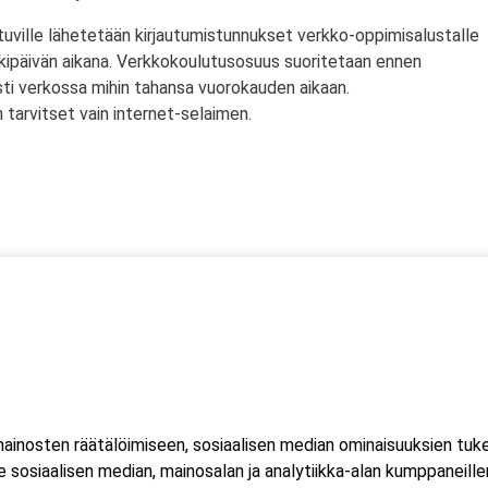
tuville lähetetään kirjautumistunnukset verkko-oppimisalustalle
rkipäivän aikana. Verkkokoulutusosuus suoritetaan ennen
sti verkossa mihin tahansa vuorokauden aikaan.
tarvitset vain internet-selaimen.
ssä
s)
lityökortti on voimassa Suomen lisäksi myös Norjassa ja
liittojen hyväksymä tulityökortti hyväksytään myös Suomessa.
inosten räätälöimiseen, sosiaalisen median ominaisuuksien tuk
ussa 2023, jonka seurauksena Suomessa myönnetty kortti ei ole
sosiaalisen median, mainosalan ja analytiikka-alan kumppaneillem