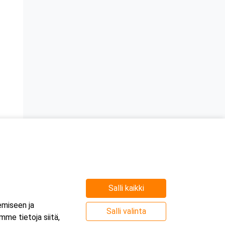
Salli kaikki
emiseen ja
Salli valinta
me tietoja siitä,