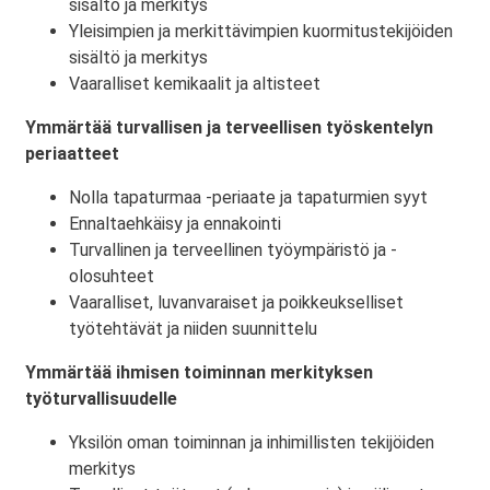
sisältö ja merkitys
Yleisimpien ja merkittävimpien kuormitustekijöiden
sisältö ja merkitys
Vaaralliset kemikaalit ja altisteet
Ymmärtää turvallisen ja terveellisen työskentelyn
periaatteet
Nolla tapaturmaa -periaate ja tapaturmien syyt
Ennaltaehkäisy ja ennakointi
Turvallinen ja terveellinen työympäristö ja -
olosuhteet
Vaaralliset, luvanvaraiset ja poikkeukselliset
työtehtävät ja niiden suunnittelu
Ymmärtää ihmisen toiminnan merkityksen
työturvallisuudelle
Yksilön oman toiminnan ja inhimillisten tekijöiden
merkitys