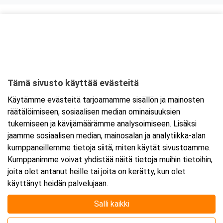
Kurssipaikka
Ravintola Kokkipoika
Antti Possin Kuja 1
33400 Tampere
Tämä sivusto käyttää evästeitä
Tarkempi kartta ja ajo-ohjeet
Käytämme evästeitä tarjoamamme sisällön ja mainosten
räätälöimiseen, sosiaalisen median ominaisuuksien
tukemiseen ja kävijämäärämme analysoimiseen. Lisäksi
jaamme sosiaalisen median, mainosalan ja analytiikka-alan
kumppaneillemme tietoja siitä, miten käytät sivustoamme.
Kumppanimme voivat yhdistää näitä tietoja muihin tietoihin,
joita olet antanut heille tai joita on kerätty, kun olet
käyttänyt heidän palvelujaan.
Salli kaikki