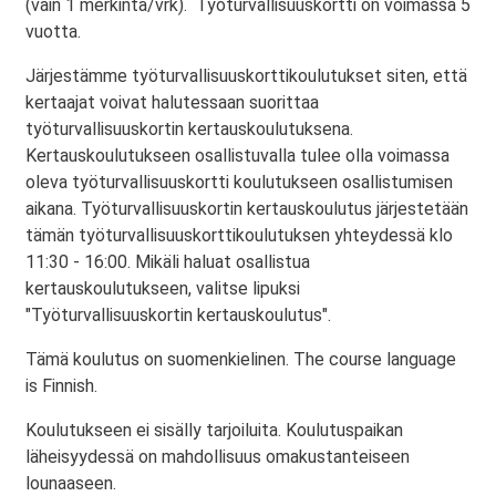
(vain 1 merkintä/vrk). Työturvallisuuskortti on voimassa 5
vuotta.
Järjestämme työturvallisuuskorttikoulutukset siten, että
kertaajat voivat halutessaan suorittaa
työturvallisuuskortin kertauskoulutuksena.
Kertauskoulutukseen osallistuvalla tulee olla voimassa
oleva työturvallisuuskortti koulutukseen osallistumisen
aikana. Työturvallisuuskortin kertauskoulutus järjestetään
tämän työturvallisuuskorttikoulutuksen yhteydessä klo
11:30 - 16:00. Mikäli haluat osallistua
kertauskoulutukseen, valitse lipuksi
"Työturvallisuuskortin kertauskoulutus".
Tämä koulutus on suomenkielinen. The course language
is Finnish.
Koulutukseen ei sisälly tarjoiluita. Koulutuspaikan
läheisyydessä on mahdollisuus omakustanteiseen
lounaaseen.