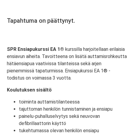
Tapahtuma on päättynyt.
SPR Ensiapukurssi EA 1®
kurssilla harjoitellaan erilaisia
ensiavun aiheita. Tavoitteena on lisätä auttamisrohkeutta
hätäensiapua vaativissa tilanteissa sekä arjen
pienemmissä tapaturmissa. Ensiapukurssi EA 1® -
todistus on voimassa 3 vuotta.
Koulutuksen sisältö
toiminta auttamistilanteessa
tajuttoman henkilön tunnistaminen ja ensiapu
painelu-puhalluselvytys sekä neuvovan
defibrillaattorin käyttö
tukehtumassa olevan henkilön ensiapu