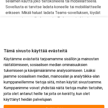
selaimen kautta joko tietokoneella tai mobiililaitteella.
Sovellusta ei tarvitse ladata koneelle tai mobiililaitteelle
erikseen. Mikäli haluat ladata Teams-sovelluksen, löydät
sen omasta sovelluskaupasta. Tarkemmat ohjeet
lähetetään vahvistusviestissä
Tämä sivusto käyttää evästeitä
Ajankohta
Käytämme evästeitä tarjoamamme sisällön ja mainosten
Alkaa:
20.7.2026 08:30
räätälöimiseen, sosiaalisen median ominaisuuksien
Päättyy:
21.7.2026 15:30
tukemiseen ja kävijämäärämme analysoimiseen. Lisäksi
jaamme sosiaalisen median, mainosalan ja analytiikka-alan
kumppaneillemme tietoja siitä, miten käytät sivustoamme.
Lisää tapahtuma kalenteriisi
Kumppanimme voivat yhdistää näitä tietoja muihin tietoihin,
joita olet antanut heille tai joita on kerätty, kun olet
käyttänyt heidän palvelujaan.