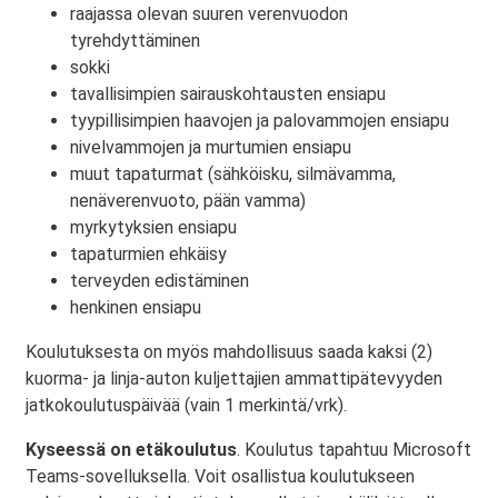
raajassa olevan suuren verenvuodon
tyrehdyttäminen
sokki
tavallisimpien sairauskohtausten ensiapu
tyypillisimpien haavojen ja palovammojen ensiapu
nivelvammojen ja murtumien ensiapu
muut tapaturmat (sähköisku, silmävamma,
nenäverenvuoto, pään vamma)
myrkytyksien ensiapu
tapaturmien ehkäisy
terveyden edistäminen
henkinen ensiapu
Koulutuksesta on myös mahdollisuus saada kaksi (2)
kuorma- ja linja-auton kuljettajien ammattipätevyyden
jatkokoulutuspäivää (vain 1 merkintä/vrk).
Kyseessä on etäkoulutus
. Koulutus tapahtuu Microsoft
Teams-sovelluksella. Voit osallistua koulutukseen