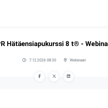
R Hätäensiapukurssi 8 t® - Webina
7.12.2026 08:30
Webinaari