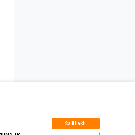
Salli kaikki
e
emiseen ja