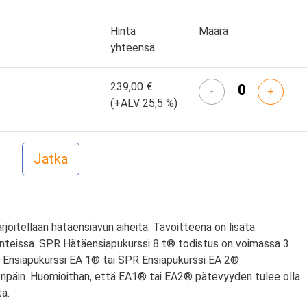
Hinta
Määrä
yhteensä
239,00 €
-
+
(+ALV 25,5 %)
arjoitellaan hätäensiavun aiheita. Tavoitteena on lisätä
anteissa. SPR Hätäensiapukurssi 8 t® todistus on voimassa 3
PR Ensiapukurssi EA 1® tai SPR Ensiapukurssi EA 2®
npäin. Huomioithan, että EA1® tai EA2® pätevyyden tulee olla
a.