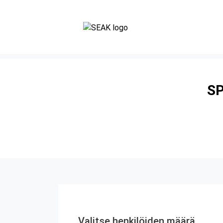
SP
Valitse henkilöiden määrä