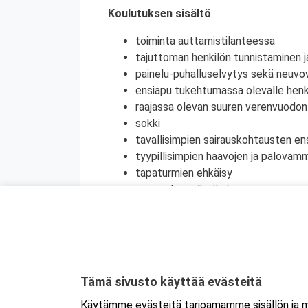
Koulutuksen sisältö
toiminta auttamistilanteessa
tajuttoman henkilön tunnistaminen j
painelu-puhalluselvytys sekä neuvov
ensiapu tukehtumassa olevalle henki
raajassa olevan suuren verenvuodo
sokki
tavallisimpien sairauskohtausten en
tyypillisimpien haavojen ja palovam
tapaturmien ehkäisy
terveyden edistäminen
henkinen ensiapu
Koulutuksesta on myös mahdollisuus saada
jatkokoulutuspäivä (vain 1 merkintä/vrk).
Kyseessä on etäkoulutus.
Koulutus tapa
Tämä sivusto käyttää evästeitä
koulutukseen selaimen kautta joko tietokon
Käytämme evästeitä tarjoamamme sisällön ja ma