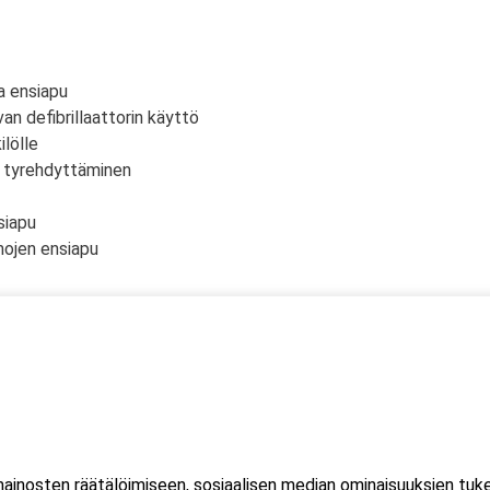
a ensiapu
an defibrillaattorin käyttö
lölle
n tyrehdyttäminen
siapu
mojen ensiapu
 yksi (1) kuorma- ja linja-auton kuljettajien ammattipätevyyden
htuu Microsoft Teams-sovelluksella. Voit osallistua
eella tai mobiililaitteella. Sovellusta ei tarvitse ladata koneell
inosten räätälöimiseen, sosiaalisen median ominaisuuksien tuk