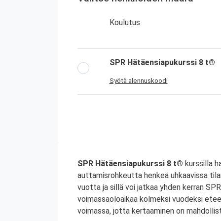
Koulutus
SPR Hätäensiapukurssi 8 t®
Syötä alennuskoodi
SPR Hätäensiapukurssi 8 t®
kurssilla h
auttamisrohkeutta henkeä uhkaavissa til
vuotta ja sillä voi jatkaa yhden kerran S
voimassaoloaikaa kolmeksi vuodeksi etee
voimassa, jotta kertaaminen on mahdollist